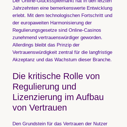
Der Online-Glücksspielmarkt hat in den letzten
Jahrzehnten eine bemerkenswerte Entwicklung
erlebt. Mit dem technologischen Fortschritt und
der europaweiten Harmonisierung der
Regulierungsgesetze sind Online-Casinos
zunehmend vertrauenswürdiger geworden.
Allerdings bleibt das Prinzip der
Vertrauenswürdigkeit zentral für die langfristige
Akzeptanz und das Wachstum dieser Branche.
Die kritische Rolle von
Regulierung und
Lizenzierung im Aufbau
von Vertrauen
Den Grundstein für das Vertrauen der Nutzer