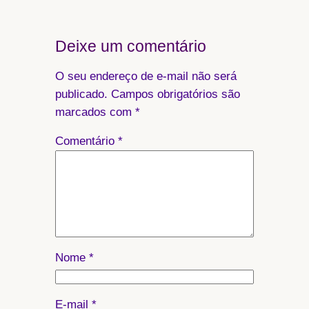
Deixe um comentário
O seu endereço de e-mail não será
publicado.
Campos obrigatórios são
marcados com
*
Comentário
*
Nome
*
E-mail
*