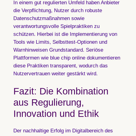
In einem gut regulierten Umfeld haben Anbieter
die Verpflichtung, Nutzer durch robuste
Datenschutzmaßnahmen sowie
verantwortungsvolle Spielpraktiken zu
schützen. Hierbei ist die Implementierung von
Tools wie Limits, Selbsttest-Optionen und
Warnhinweisen Grundstandard. Seriöse
Plattformen wie blue chip online dokumentieren
diese Praktiken transparent, wodurch das
Nutzervertrauen weiter gestärkt wird.
Fazit: Die Kombination
aus Regulierung,
Innovation und Ethik
Der nachhaltige Erfolg im Digitalbereich des