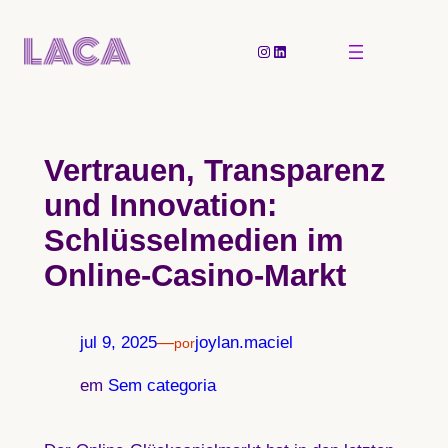
Pular
para
Instagram
LinkedIn
o
conteúdo
Vertrauen, Transparenz
und Innovation:
Schlüsselmedien im
Online-Casino-Markt
jul 9, 2025
—
joylan.maciel
por
em
Sem categoria