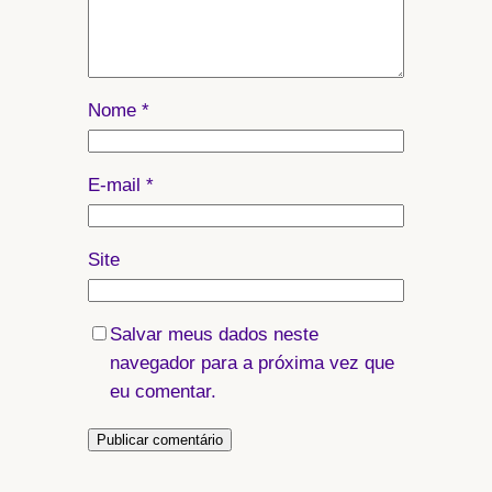
Nome
*
E-mail
*
Site
Salvar meus dados neste
navegador para a próxima vez que
eu comentar.