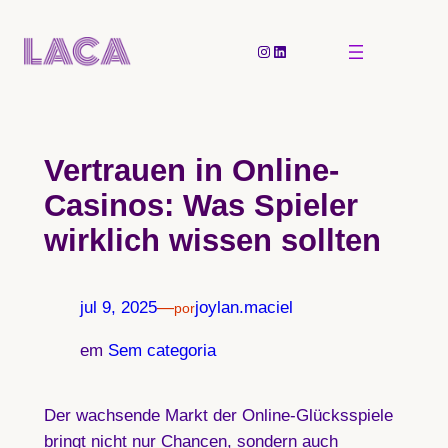
Pular
para
Instagram
LinkedIn
o
conteúdo
Vertrauen in Online-
Casinos: Was Spieler
wirklich wissen sollten
jul 9, 2025
—
joylan.maciel
por
em
Sem categoria
Der wachsende Markt der Online-Glücksspiele
bringt nicht nur Chancen, sondern auch