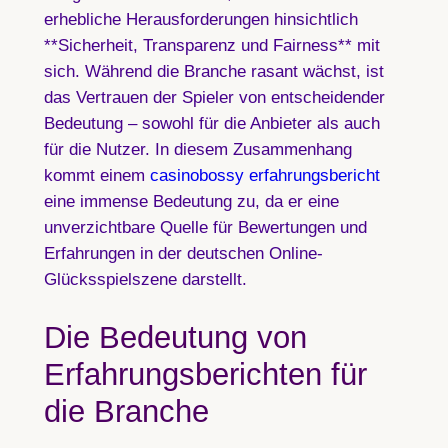
erhebliche Herausforderungen hinsichtlich
**Sicherheit, Transparenz und Fairness** mit
sich. Während die Branche rasant wächst, ist
das Vertrauen der Spieler von entscheidender
Bedeutung – sowohl für die Anbieter als auch
für die Nutzer. In diesem Zusammenhang
kommt einem
casinobossy erfahrungsbericht
eine immense Bedeutung zu, da er eine
unverzichtbare Quelle für Bewertungen und
Erfahrungen in der deutschen Online-
Glücksspielszene darstellt.
Die Bedeutung von
Erfahrungsberichten für
die Branche