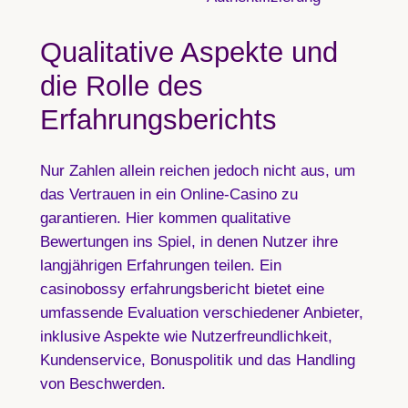
Qualitative Aspekte und
die Rolle des
Erfahrungsberichts
Nur Zahlen allein reichen jedoch nicht aus, um
das Vertrauen in ein Online-Casino zu
garantieren. Hier kommen qualitative
Bewertungen ins Spiel, in denen Nutzer ihre
langjährigen Erfahrungen teilen. Ein
casinobossy erfahrungsbericht bietet eine
umfassende Evaluation verschiedener Anbieter,
inklusive Aspekte wie Nutzerfreundlichkeit,
Kundenservice, Bonuspolitik und das Handling
von Beschwerden.