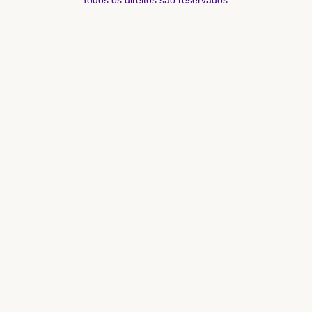
Todos os direitos são reservados.