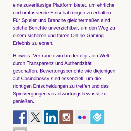
eine zuverlässige Plattform bietet, um ehrliche
und umfassende Einschätzungen zu erhalten.
Für Spieler und Branche gleichermaßen sind
solche Berichte unverzichtbar, um den Weg zu
einem sicheren und fairen Online-Gaming-
Erlebnis zu ebnen.
Hinweis:
Vertrauen wird in der digitalen Welt
durch Transparenz und Authentizität
geschaffen. Bewertungsberichte wie diejenigen
auf Casinobossy sind essenziell, um die
richtigen Entscheidungen zu treffen und das
Spielvergnügen verantwortungsbewusst zu
genießen.