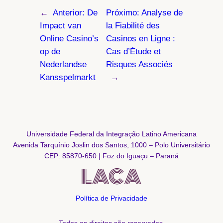
←
Anterior:
De
Próximo:
Analyse de
Impact van
la Fiabilité des
Online Casino’s
Casinos en Ligne :
op de
Cas d’Étude et
Nederlandse
Risques Associés
Kansspelmarkt
→
Universidade Federal da Integração Latino Americana
Avenida Tarquínio Joslin dos Santos, 1000 – Polo Universitário
CEP: 85870-650 | Foz do Iguaçu – Paraná
Política de Privacidade