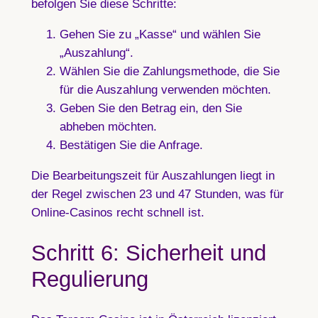
befolgen Sie diese Schritte:
Gehen Sie zu „Kasse“ und wählen Sie
„Auszahlung“.
Wählen Sie die Zahlungsmethode, die Sie
für die Auszahlung verwenden möchten.
Geben Sie den Betrag ein, den Sie
abheben möchten.
Bestätigen Sie die Anfrage.
Die Bearbeitungszeit für Auszahlungen liegt in
der Regel zwischen 23 und 47 Stunden, was für
Online-Casinos recht schnell ist.
Schritt 6: Sicherheit und
Regulierung