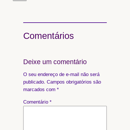
Comentários
Deixe um comentário
O seu endereço de e-mail não será
publicado.
Campos obrigatórios são
marcados com
*
Comentário
*