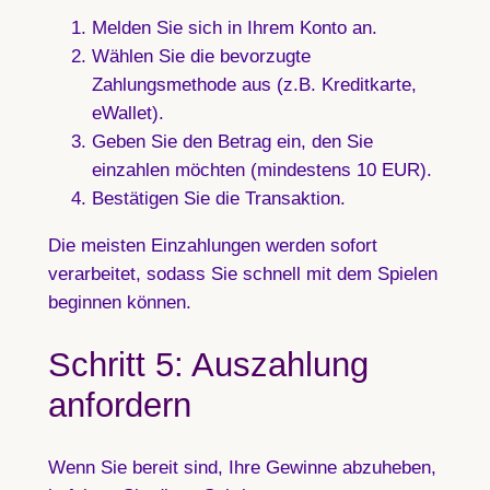
Melden Sie sich in Ihrem Konto an.
Wählen Sie die bevorzugte
Zahlungsmethode aus (z.B. Kreditkarte,
eWallet).
Geben Sie den Betrag ein, den Sie
einzahlen möchten (mindestens 10 EUR).
Bestätigen Sie die Transaktion.
Die meisten Einzahlungen werden sofort
verarbeitet, sodass Sie schnell mit dem Spielen
beginnen können.
Schritt 5: Auszahlung
anfordern
Wenn Sie bereit sind, Ihre Gewinne abzuheben,