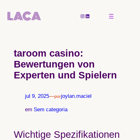
Pular
para
Instagram
LinkedIn
o
conteúdo
taroom casino:
Bewertungen von
Experten und Spielern
jul 9, 2025
—
joylan.maciel
por
em
Sem categoria
Wichtige Spezifikationen