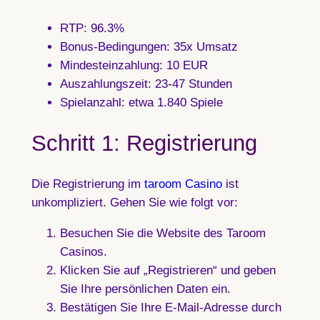
RTP: 96.3%
Bonus-Bedingungen: 35x Umsatz
Mindesteinzahlung: 10 EUR
Auszahlungszeit: 23-47 Stunden
Spielanzahl: etwa 1.840 Spiele
Schritt 1: Registrierung
Die Registrierung im
taroom Casino
ist
unkompliziert. Gehen Sie wie folgt vor:
Besuchen Sie die Website des Taroom
Casinos.
Klicken Sie auf „Registrieren“ und geben
Sie Ihre persönlichen Daten ein.
Bestätigen Sie Ihre E-Mail-Adresse durch