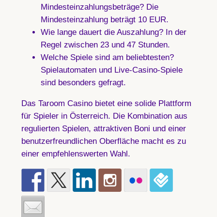
Mindesteinzahlungsbeträge?
Die
Mindesteinzahlung beträgt 10 EUR.
Wie lange dauert die Auszahlung?
In der
Regel zwischen 23 und 47 Stunden.
Welche Spiele sind am beliebtesten?
Spielautomaten und Live-Casino-Spiele
sind besonders gefragt.
Das Taroom Casino bietet eine solide Plattform
für Spieler in Österreich. Die Kombination aus
regulierten Spielen, attraktiven Boni und einer
benutzerfreundlichen Oberfläche macht es zu
einer empfehlenswerten Wahl.