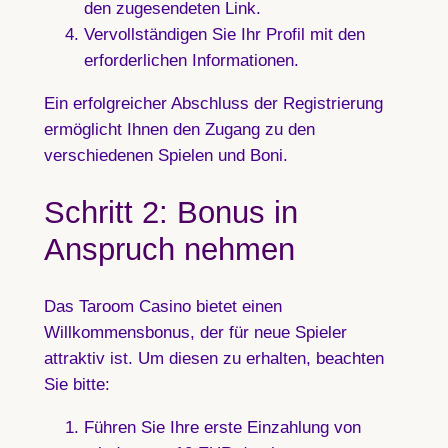
den zugesendeten Link.
Vervollständigen Sie Ihr Profil mit den
erforderlichen Informationen.
Ein erfolgreicher Abschluss der Registrierung
ermöglicht Ihnen den Zugang zu den
verschiedenen Spielen und Boni.
Schritt 2: Bonus in
Anspruch nehmen
Das Taroom Casino bietet einen
Willkommensbonus, der für neue Spieler
attraktiv ist. Um diesen zu erhalten, beachten
Sie bitte:
Führen Sie Ihre erste Einzahlung von