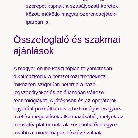
szerepet kapnak a szabályozott keretek
között működő magyar szerencsejáték-
iparban is.
Összefoglaló és szakmai
ajánlások
A magyar online kaszinópiac folyamatosan
alkalmazkodik a nemzetközi trendekhez,
miközben szigorúan betartja a hazai
jogszabályokat és az állandóan változó
technológiákat. A játékosok és az operátorok
egyaránt profitálhatnak a biztonságos és gyors
fizetési megoldások alkalmazásából, melyek az
innovatív platformoknak köszönhetően egyre
inkább a mindennapok részévé válnak.