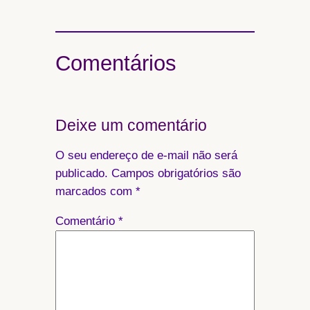
Comentários
Deixe um comentário
O seu endereço de e-mail não será
publicado.
Campos obrigatórios são
marcados com
*
Comentário
*