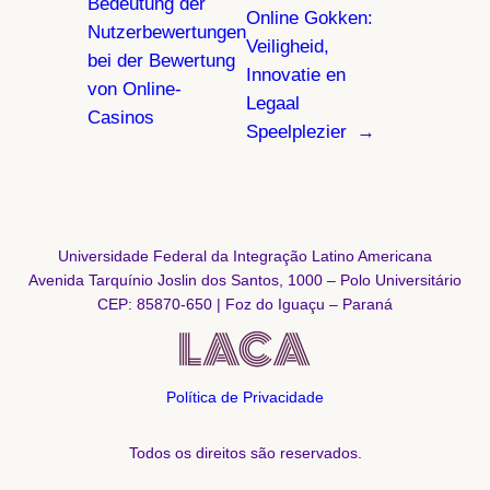
Bedeutung der
Online Gokken:
Nutzerbewertungen
Veiligheid,
bei der Bewertung
Innovatie en
von Online-
Legaal
Casinos
Speelplezier
→
Universidade Federal da Integração Latino Americana
Avenida Tarquínio Joslin dos Santos, 1000 – Polo Universitário
CEP: 85870-650 | Foz do Iguaçu – Paraná
Política de Privacidade
Todos os direitos são reservados.