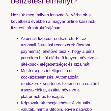
befizetési élményt?
Nézzük meg, milyen innovációk várhatók a
következő években a magyar online kaszinók
fizetési infrastruktúrájában:
Azonnali fizetési rendszerek:
Pl. az
azonnali átutalási rendszerek (instant
payments) lehetővé teszik, hogy a pénz
perceken belül elérhető legyen, növelve a
játékosok elégedettségét és bizalmát.
Mesterséges intelligencia és
kockázatelemzés:
Automatizált
rendszerek segítenek felismerni a csalárd
tranzakciókat, ezáltal növelve a
platformok biztonságát.
Kriptovaluták megjelenése:
A virtuális
valuták, mint a Bitcoin, egyre nagyobb