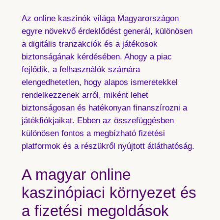
Az online kaszinók világa Magyarországon
egyre növekvő érdeklődést generál, különösen
a digitális tranzakciók és a játékosok
biztonságának kérdésében. Ahogy a piac
fejlődik, a felhasználók számára
elengedhetetlen, hogy alapos ismeretekkel
rendelkezzenek arról, miként lehet
biztonságosan és hatékonyan finanszírozni a
játékfiókjaikat. Ebben az összefüggésben
különösen fontos a megbízható fizetési
platformok és a részükről nyújtott átláthatóság.
A magyar online
kaszinópiaci környezet és
a fizetési megoldások