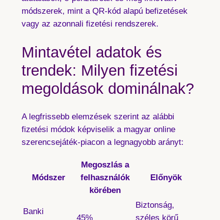
módszerek, mint a QR-kód alapú befizetések
vagy az azonnali fizetési rendszerek.
Mintavétel adatok és
trendek: Milyen fizetési
megoldások dominálnak?
A legfrissebb elemzések szerint az alábbi
fizetési módok képviselik a magyar online
szerencsejáték-piacon a legnagyobb arányt:
Megoszlás a
Módszer
felhasználók
Előnyök
körében
Biztonság,
Banki
45%
széles körű