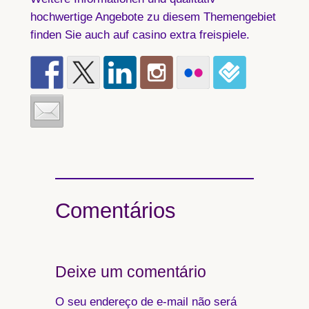
hochwertige Angebote zu diesem Themengebiet
finden Sie auch auf casino extra freispiele.
Comentários
Deixe um comentário
O seu endereço de e-mail não será