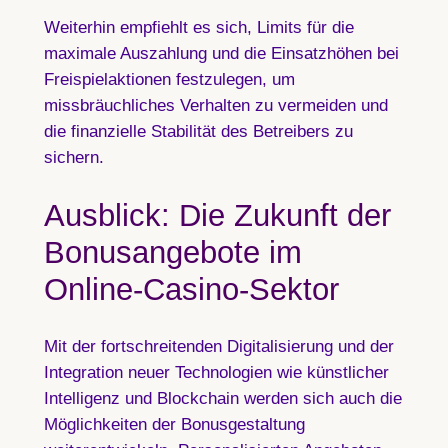
Weiterhin empfiehlt es sich, Limits für die
maximale Auszahlung und die Einsatzhöhen bei
Freispielaktionen festzulegen, um
missbräuchliches Verhalten zu vermeiden und
die finanzielle Stabilität des Betreibers zu
sichern.
Ausblick: Die Zukunft der
Bonusangebote im
Online-Casino-Sektor
Mit der fortschreitenden Digitalisierung und der
Integration neuer Technologien wie künstlicher
Intelligenz und Blockchain werden sich auch die
Möglichkeiten der Bonusgestaltung