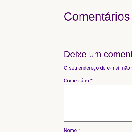
Comentários
Deixe um coment
O seu endereço de e-mail não 
Comentário
*
Nome
*