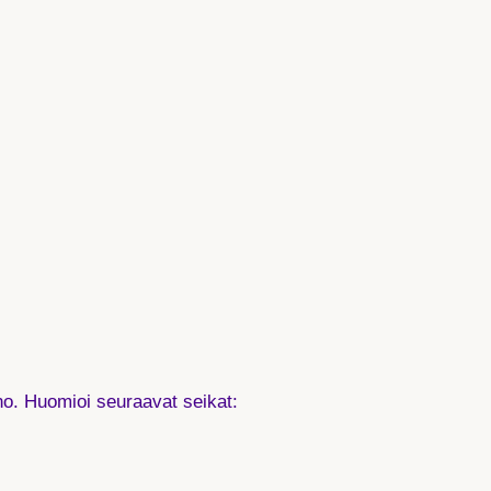
ino. Huomioi seuraavat seikat: