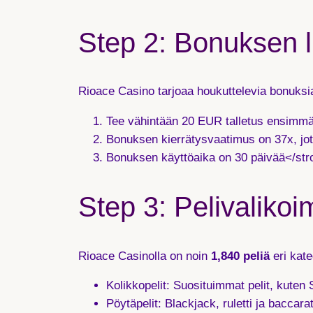
Step 2: Bonuksen 
Rioace Casino tarjoaa houkuttelevia bonuksia 
Tee vähintään
20 EUR
talletus ensimmäi
Bonuksen kierrätysvaatimus on
37x
, j
Bonuksen käyttöaika on
30 päivää</str
Step 3: Pelivalikoi
Rioace Casinolla on noin
1,840 peliä
eri kate
Kolikkopelit: Suosituimmat pelit, kuten 
Pöytäpelit: Blackjack, ruletti ja baccarat