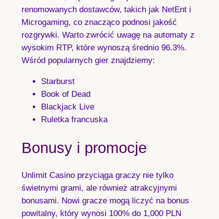
renomowanych dostawców, takich jak NetEnt i
Microgaming, co znacząco podnosi jakość
rozgrywki. Warto zwrócić uwagę na automaty z
wysokim RTP, które wynoszą średnio
96.3%
.
Wśród popularnych gier znajdziemy:
Starburst
Book of Dead
Blackjack Live
Ruletka francuska
Bonusy i promocje
Unlimit Casino przyciąga graczy nie tylko
świetnymi grami, ale również atrakcyjnymi
bonusami. Nowi gracze mogą liczyć na bonus
powitalny, który wynosi
100% do 1,000 PLN