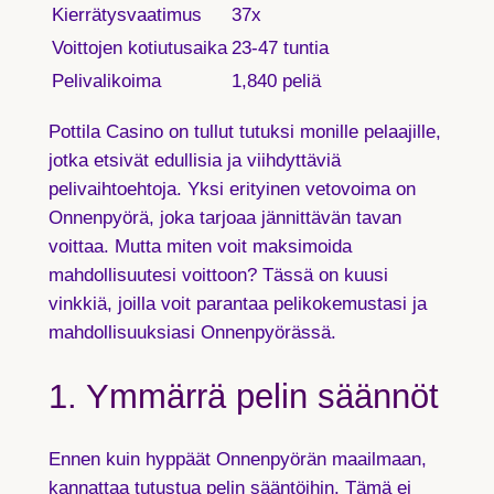
Kierrätysvaatimus
37x
Voittojen kotiutusaika
23-47 tuntia
Pelivalikoima
1,840 peliä
Pottila Casino on tullut tutuksi monille pelaajille,
jotka etsivät edullisia ja viihdyttäviä
pelivaihtoehtoja. Yksi erityinen vetovoima on
Onnenpyörä, joka tarjoaa jännittävän tavan
voittaa. Mutta miten voit maksimoida
mahdollisuutesi voittoon? Tässä on kuusi
vinkkiä, joilla voit parantaa pelikokemustasi ja
mahdollisuuksiasi Onnenpyörässä.
1. Ymmärrä pelin säännöt
Ennen kuin hyppäät Onnenpyörän maailmaan,
kannattaa tutustua pelin sääntöihin. Tämä ei