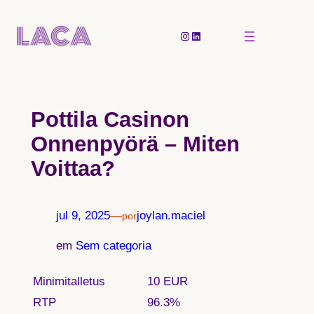
Pular
para
Instagram
LinkedIn
o
conteúdo
Pottila Casinon
Onnenpyörä – Miten
Voittaa?
jul 9, 2025
—
joylan.maciel
por
em
Sem categoria
Minimitalletus
10 EUR
RTP
96.3%