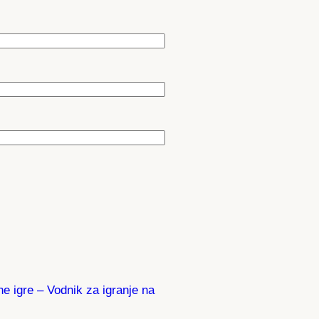
ne igre – Vodnik za igranje na