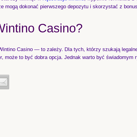
cze mogą dokonać pierwszego depozytu i skorzystać z bonu
Wintino Casino?
intino Casino — to zależy. Dla tych, którzy szukają legaln
r, może to być dobra opcja. Jednak warto być świadomym 