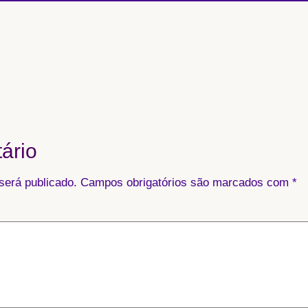
ário
será publicado.
Campos obrigatórios são marcados com
*