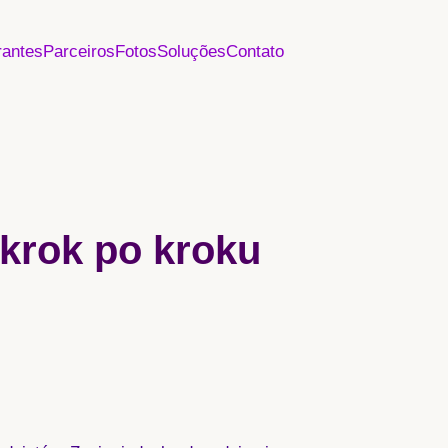
rantes
Parceiros
Fotos
Soluções
Contato
 krok po kroku