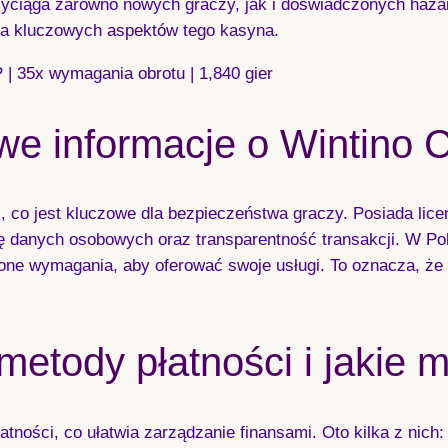
zyciąga zarówno nowych graczy, jak i doświadczonych haza
lka kluczowych aspektów tego kasyna.
 | 35x wymagania obrotu | 1,840 gier
we informacje o Wintino 
i, co jest kluczowe dla bezpieczeństwa graczy. Posiada lic
 danych osobowych oraz transparentność transakcji. W Pol
one wymagania, aby oferować swoje usługi. To oznacza, że 
etody płatności i jakie m
tności, co ułatwia zarządzanie finansami. Oto kilka z nich: