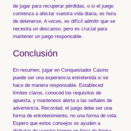
de jugar para recuperar pérdidas, o si el juego
comienza a afectar vuestra vida diaria, es hora
de detenerse. A veces, es difícil admitir que se
necesita un descanso, pero es crucial para
mantener un juego responsable.
Conclusión
En resumen, jugar en Conquestador Casino
puede ser una experiencia entretenida si se
hace de manera responsable. Estableced
límites claros, conoced los requisitos de
apuesta, y manteneos alerta a las señales de
advertencia. Recordad, el juego debe ser una
forma de entretenimiento, no una forma de vida.
Espero que estos consejos os ayuden a
disfrutar de vuestro tiempo en línea de forma