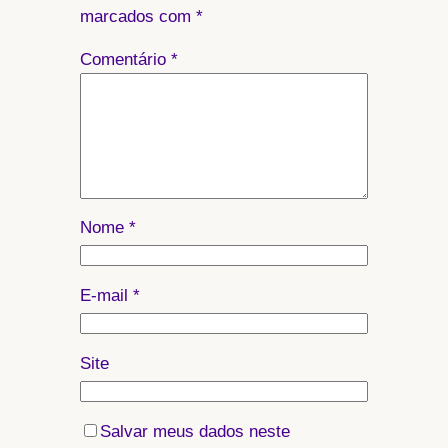
marcados com
*
Comentário
*
Nome
*
E-mail
*
Site
Salvar meus dados neste