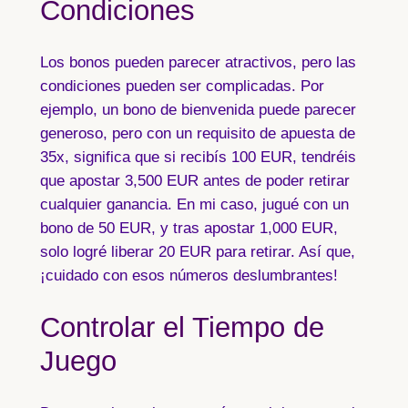
Condiciones
Los bonos pueden parecer atractivos, pero las
condiciones pueden ser complicadas. Por
ejemplo, un bono de bienvenida puede parecer
generoso, pero con un requisito de apuesta de
35x, significa que si recibís 100 EUR, tendréis
que apostar 3,500 EUR antes de poder retirar
cualquier ganancia. En mi caso, jugué con un
bono de 50 EUR, y tras apostar 1,000 EUR,
solo logré liberar 20 EUR para retirar. Así que,
¡cuidado con esos números deslumbrantes!
Controlar el Tiempo de
Juego