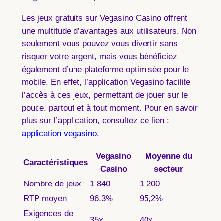
Les jeux gratuits sur Vegasino Casino offrent
une multitude d’avantages aux utilisateurs. Non
seulement vous pouvez vous divertir sans
risquer votre argent, mais vous bénéficiez
également d’une plateforme optimisée pour le
mobile. En effet, l’application Vegasino facilite
l’accès à ces jeux, permettant de jouer sur le
pouce, partout et à tout moment. Pour en savoir
plus sur l’application, consultez ce lien :
application vegasino
.
Vegasino
Moyenne du
Caractéristiques
Casino
secteur
Nombre de jeux
1 840
1 200
RTP moyen
96,3%
95,2%
Exigences de
35x
40x