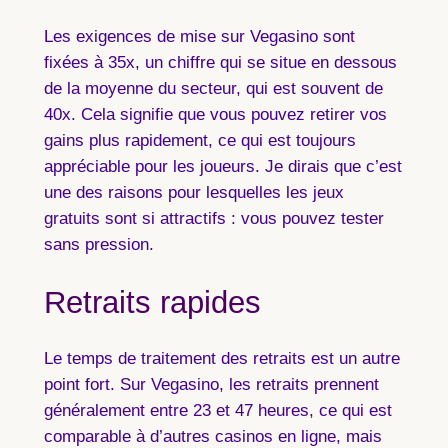
Les exigences de mise sur Vegasino sont
fixées à
35x
, un chiffre qui se situe en dessous
de la moyenne du secteur, qui est souvent de
40x. Cela signifie que vous pouvez retirer vos
gains plus rapidement, ce qui est toujours
appréciable pour les joueurs. Je dirais que c’est
une des raisons pour lesquelles les jeux
gratuits sont si attractifs : vous pouvez tester
sans pression.
Retraits rapides
Le temps de traitement des retraits est un autre
point fort. Sur Vegasino, les retraits prennent
généralement entre
23 et 47 heures
, ce qui est
comparable à d’autres casinos en ligne, mais