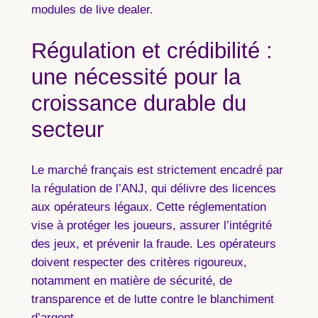
modules de live dealer.
Régulation et crédibilité :
une nécessité pour la
croissance durable du
secteur
Le marché français est strictement encadré par
la régulation de l’ANJ, qui délivre des licences
aux opérateurs légaux. Cette réglementation
vise à protéger les joueurs, assurer l’intégrité
des jeux, et prévenir la fraude. Les opérateurs
doivent respecter des critères rigoureux,
notamment en matière de sécurité, de
transparence et de lutte contre le blanchiment
d’argent.