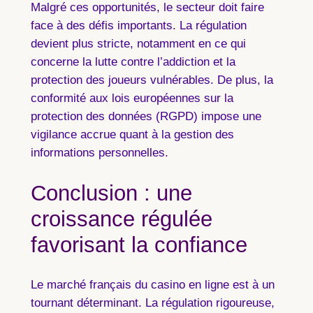
Malgré ces opportunités, le secteur doit faire
face à des défis importants. La régulation
devient plus stricte, notamment en ce qui
concerne la lutte contre l’addiction et la
protection des joueurs vulnérables. De plus, la
conformité aux lois européennes sur la
protection des données (RGPD) impose une
vigilance accrue quant à la gestion des
informations personnelles.
Conclusion : une
croissance régulée
favorisant la confiance
Le marché français du casino en ligne est à un
tournant déterminant. La régulation rigoureuse,