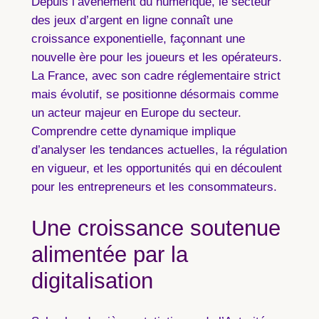
Depuis l’avènement du numérique, le secteur
des jeux d’argent en ligne connaît une
croissance exponentielle, façonnant une
nouvelle ère pour les joueurs et les opérateurs.
La France, avec son cadre réglementaire strict
mais évolutif, se positionne désormais comme
un acteur majeur en Europe du secteur.
Comprendre cette dynamique implique
d’analyser les tendances actuelles, la régulation
en vigueur, et les opportunités qui en découlent
pour les entrepreneurs et les consommateurs.
Une croissance soutenue
alimentée par la
digitalisation