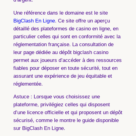
Une référence dans le domaine est le site
BigClash En Ligne
. Ce site offre un aperçu
détaillé des plateformes de casino en ligne, en
particulier celles qui sont en conformité avec la
réglementation française. La consultation de
leur page dédiée au dépôt bigclash casino
permet aux joueurs d’accéder à des ressources
fiables pour déposer en toute sécurité, tout en
assurant une expérience de jeu équitable et
réglementée.
Astuce :
Lorsque vous choisissez une
plateforme, privilégiez celles qui disposent
d’une licence officielle et qui proposent un dépôt
sécurisé, comme le montre le guide disponible
sur BigClash En Ligne.