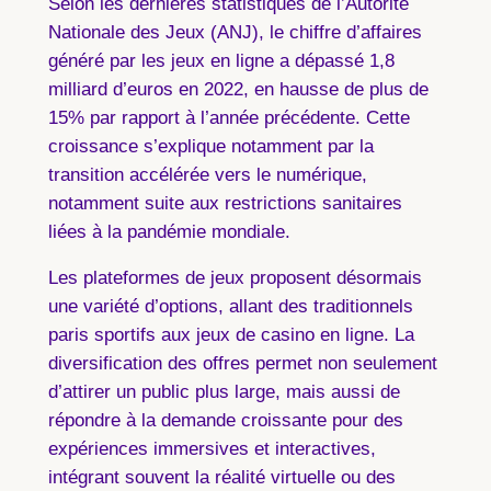
Selon les dernières statistiques de l’Autorité
Nationale des Jeux (ANJ), le chiffre d’affaires
généré par les jeux en ligne a dépassé
1,8
milliard d’euros
en 2022, en hausse de plus de
15%
par rapport à l’année précédente. Cette
croissance s’explique notamment par la
transition accélérée vers le numérique,
notamment suite aux restrictions sanitaires
liées à la pandémie mondiale.
Les plateformes de jeux proposent désormais
une variété d’options, allant des traditionnels
paris sportifs aux jeux de casino en ligne. La
diversification des offres permet non seulement
d’attirer un public plus large, mais aussi de
répondre à la demande croissante pour des
expériences immersives et interactives,
intégrant souvent la réalité virtuelle ou des