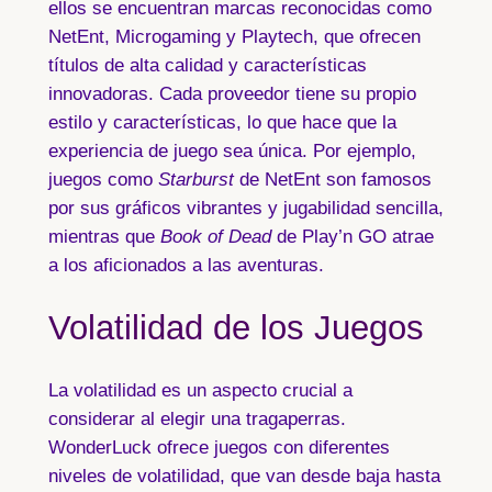
ellos se encuentran marcas reconocidas como
NetEnt, Microgaming y Playtech, que ofrecen
títulos de alta calidad y características
innovadoras. Cada proveedor tiene su propio
estilo y características, lo que hace que la
experiencia de juego sea única. Por ejemplo,
juegos como
Starburst
de NetEnt son famosos
por sus gráficos vibrantes y jugabilidad sencilla,
mientras que
Book of Dead
de Play’n GO atrae
a los aficionados a las aventuras.
Volatilidad de los Juegos
La volatilidad es un aspecto crucial a
considerar al elegir una tragaperras.
WonderLuck ofrece juegos con diferentes
niveles de volatilidad, que van desde baja hasta