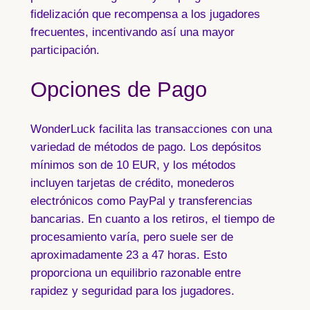
fidelización que recompensa a los jugadores
frecuentes, incentivando así una mayor
participación.
Opciones de Pago
WonderLuck facilita las transacciones con una
variedad de métodos de pago. Los depósitos
mínimos son de
10 EUR
, y los métodos
incluyen tarjetas de crédito, monederos
electrónicos como PayPal y transferencias
bancarias. En cuanto a los retiros, el tiempo de
procesamiento varía, pero suele ser de
aproximadamente
23 a 47 horas
. Esto
proporciona un equilibrio razonable entre
rapidez y seguridad para los jugadores.