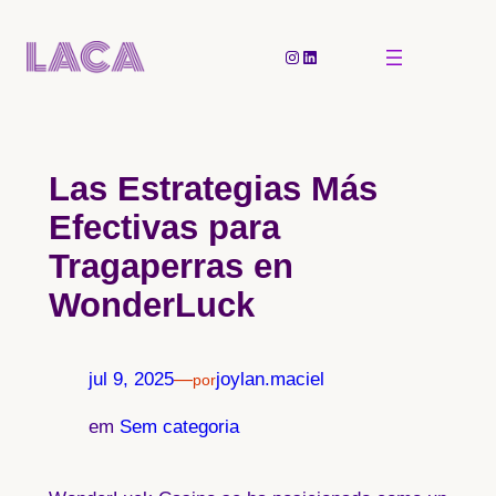
Pular
para
Instagram
LinkedIn
o
conteúdo
Las Estrategias Más
Efectivas para
Tragaperras en
WonderLuck
jul 9, 2025
—
joylan.maciel
por
em
Sem categoria