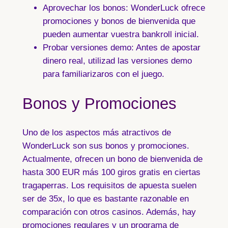
Aprovechar los bonos:
WonderLuck ofrece
promociones y bonos de bienvenida que
pueden aumentar vuestra bankroll inicial.
Probar versiones demo:
Antes de apostar
dinero real, utilizad las versiones demo
para familiarizaros con el juego.
Bonos y Promociones
Uno de los aspectos más atractivos de
WonderLuck son sus bonos y promociones.
Actualmente, ofrecen un bono de bienvenida de
hasta
300 EUR
más
100 giros gratis
en ciertas
tragaperras. Los requisitos de apuesta suelen
ser de
35x
, lo que es bastante razonable en
comparación con otros casinos. Además, hay
promociones regulares y un programa de