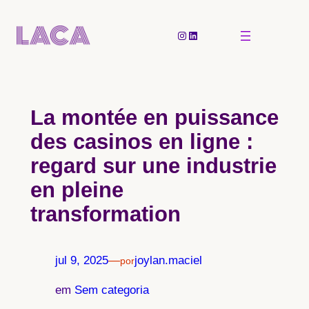
Pular
para
Instagram
LinkedIn
o
conteúdo
La montée en puissance
des casinos en ligne :
regard sur une industrie
en pleine
transformation
jul 9, 2025
—
joylan.maciel
por
em
Sem categoria