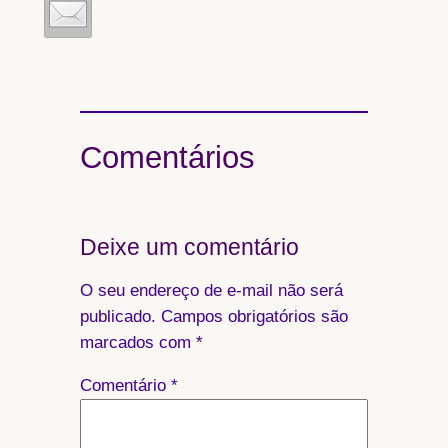
Comentários
Deixe um comentário
O seu endereço de e-mail não será
publicado.
Campos obrigatórios são
marcados com
*
Comentário
*