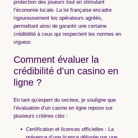
protection des joueurs tout en stimulant
l’économie locale. La loi française encadre
rigoureusement les opérateurs agréés,
permettant ainsi de garantir une certaine
crédibilité à ceux qui respectent les normes en
vigueur.
Comment évaluer la
crédibilité d’un casino en
ligne ?
En tant qu’expert du secteur, je souligne que
l’évaluation d’un casino en ligne repose sur
plusieurs critères clés :
Certification et licences officielles
: La
présence d’une licence délivrée par une