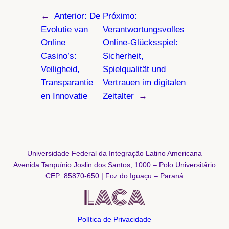
←
Anterior:
De
Próximo:
Evolutie van
Verantwortungsvolles
Online
Online-Glücksspiel:
Casino’s:
Sicherheit,
Veiligheid,
Spielqualität und
Transparantie
Vertrauen im digitalen
en Innovatie
Zeitalter
→
Universidade Federal da Integração Latino Americana
Avenida Tarquínio Joslin dos Santos, 1000 – Polo Universitário
CEP: 85870-650 | Foz do Iguaçu – Paraná
Política de Privacidade