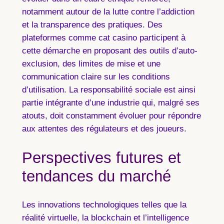
notamment autour de la lutte contre l’addiction
et la transparence des pratiques. Des
plateformes comme cat casino participent à
cette démarche en proposant des outils d’auto-
exclusion, des limites de mise et une
communication claire sur les conditions
d’utilisation. La responsabilité sociale est ainsi
partie intégrante d’une industrie qui, malgré ses
atouts, doit constamment évoluer pour répondre
aux attentes des régulateurs et des joueurs.
Perspectives futures et
tendances du marché
Les innovations technologiques telles que la
réalité virtuelle, la blockchain et l’intelligence