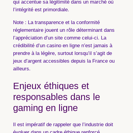
qui accentue sa légitimité dans un marché où
l’intégrité est primordiale.
Note :
La transparence et la conformité
réglementaire jouent un rôle déterminant dans
l’appréciation d’un site comme celui-ci. La
crédibilité d’un casino en ligne n’est jamais à
prendre à la légère, surtout lorsqu’il s’agit de
jeux d’argent accessibles depuis la France ou
ailleurs.
Enjeux éthiques et
responsables dans le
gaming en ligne
Il est impératif de rappeler que l’industrie doit
évoluer dans un cadre éthique renforcé,