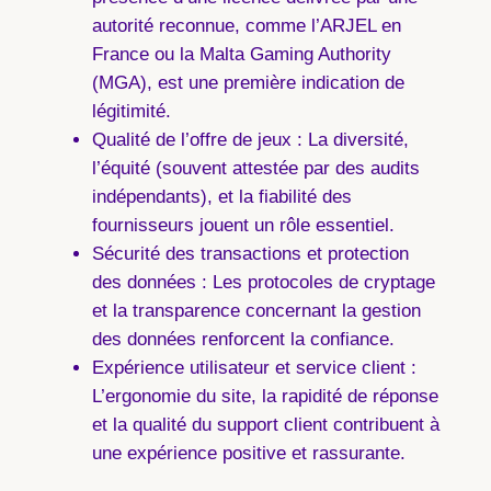
autorité reconnue, comme l’ARJEL en
France ou la Malta Gaming Authority
(MGA), est une première indication de
légitimité.
Qualité de l’offre de jeux
: La diversité,
l’équité (souvent attestée par des audits
indépendants), et la fiabilité des
fournisseurs jouent un rôle essentiel.
Sécurité des transactions et protection
des données
: Les protocoles de cryptage
et la transparence concernant la gestion
des données renforcent la confiance.
Expérience utilisateur et service client
:
L’ergonomie du site, la rapidité de réponse
et la qualité du support client contribuent à
une expérience positive et rassurante.