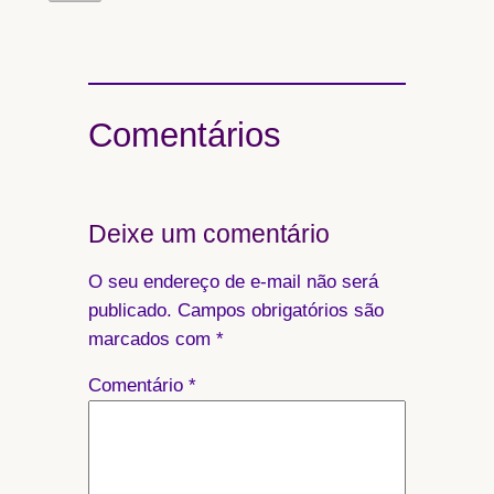
Comentários
Deixe um comentário
O seu endereço de e-mail não será
publicado.
Campos obrigatórios são
marcados com
*
Comentário
*