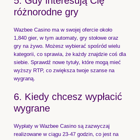
5. Gdy interesują Cię
różnorodne gry
Wazbee Casino ma w swojej ofercie około
1,840 gier, w tym automaty, gry stołowe oraz
gry na żywo. Możesz wybierać spośród wielu
kategorii, co sprawia, że każdy znajdzie coś dla
siebie. Sprawdź nowe tytuły, które mogą mieć
wyższy RTP, co zwiększa twoje szanse na
wygraną.
6. Kiedy chcesz wypłacić
wygrane
Wypłaty w Wazbee Casino są zazwyczaj
realizowane w ciągu 23-47 godzin, co jest na