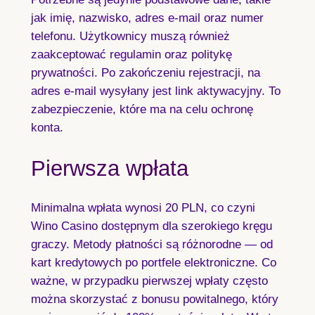
jak imię, nazwisko, adres e-mail oraz numer
telefonu. Użytkownicy muszą również
zaakceptować regulamin oraz politykę
prywatności. Po zakończeniu rejestracji, na
adres e-mail wysyłany jest link aktywacyjny. To
zabezpieczenie, które ma na celu ochronę
konta.
Pierwsza wpłata
Minimalna wpłata wynosi 20 PLN, co czyni
Wino Casino dostępnym dla szerokiego kręgu
graczy. Metody płatności są różnorodne — od
kart kredytowych po portfele elektroniczne. Co
ważne, w przypadku pierwszej wpłaty często
można skorzystać z bonusu powitalnego, który