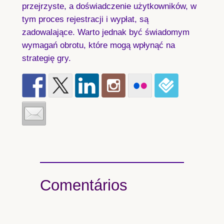
przejrzyste, a doświadczenie użytkowników, w
tym proces rejestracji i wypłat, są
zadowalające. Warto jednak być świadomym
wymagań obrotu, które mogą wpłynąć na
strategię gry.
Comentários