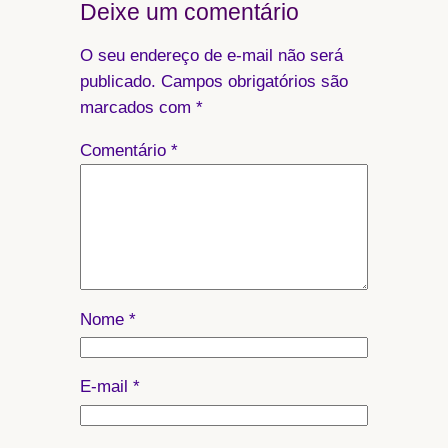
Deixe um comentário
O seu endereço de e-mail não será
publicado.
Campos obrigatórios são
marcados com
*
Comentário
*
Nome
*
E-mail
*