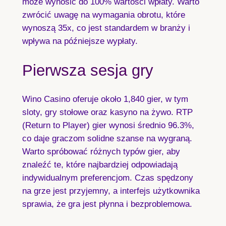
może wynosić do 100% wartości wpłaty. Warto
zwrócić uwagę na wymagania obrotu, które
wynoszą 35x, co jest standardem w branży i
wpływa na późniejsze wypłaty.
Pierwsza sesja gry
Wino Casino oferuje około 1,840 gier, w tym
sloty, gry stołowe oraz kasyno na żywo. RTP
(Return to Player) gier wynosi średnio 96.3%,
co daje graczom solidne szanse na wygraną.
Warto spróbować różnych typów gier, aby
znaleźć te, które najbardziej odpowiadają
indywidualnym preferencjom. Czas spędzony
na grze jest przyjemny, a interfejs użytkownika
sprawia, że gra jest płynna i bezproblemowa.