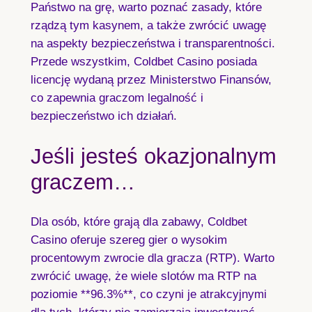
Państwo na grę, warto poznać zasady, które
rządzą tym kasynem, a także zwrócić uwagę
na aspekty bezpieczeństwa i transparentności.
Przede wszystkim, Coldbet Casino posiada
licencję wydaną przez Ministerstwo Finansów,
co zapewnia graczom legalność i
bezpieczeństwo ich działań.
Jeśli jesteś okazjonalnym
graczem…
Dla osób, które grają dla zabawy, Coldbet
Casino oferuje szereg gier o wysokim
procentowym zwrocie dla gracza (RTP). Warto
zwrócić uwagę, że wiele slotów ma RTP na
poziomie **96.3%**, co czyni je atrakcyjnymi