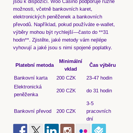
jsou k dispozici. Woo Casino podporuje různé
možnosti, včetně bankovních karet,
elektronických peněženek a bankovních
převodů. Například, pokud používáte e-wallet,
výběry mohou být rychlejší—často do **31
hodin**. Zjistěte, jaké metody vám nejlépe
vyhovují a jaké jsou s nimi spojené poplatky.
Minimální
Platební metoda
Čas výběru
vklad
Bankovní karta
200 CZK
23-47 hodin
Elektronická
200 CZK
do 31 hodin
peněženka
3-5
Bankovní převod
200 CZK
pracovních
dní