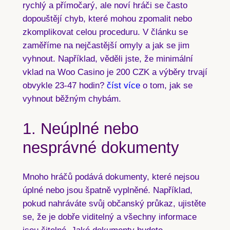
rychlý a přímočarý, ale noví hráči se často
dopouštějí chyb, které mohou zpomalit nebo
zkomplikovat celou proceduru. V článku se
zaměříme na nejčastější omyly a jak se jim
vyhnout. Například, věděli jste, že minimální
vklad na Woo Casino je 200 CZK a výběry trvají
obvykle 23-47 hodin?
číst více
o tom, jak se
vyhnout běžným chybám.
1. Neúplné nebo
nesprávné dokumenty
Mnoho hráčů podává dokumenty, které nejsou
úplné nebo jsou špatně vyplněné. Například,
pokud nahráváte svůj občanský průkaz, ujistěte
se, že je dobře viditelný a všechny informace