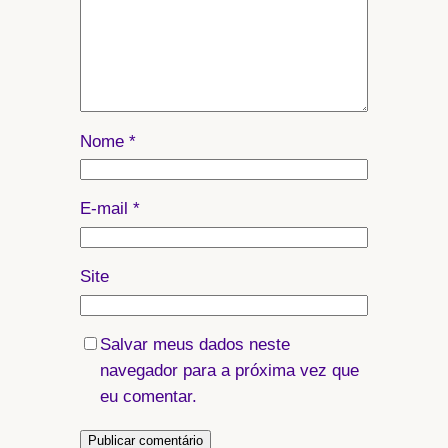
Nome
*
E-mail
*
Site
Salvar meus dados neste
navegador para a próxima vez que
eu comentar.