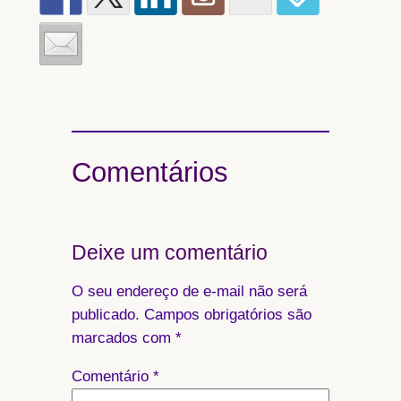
Comentários
Deixe um comentário
O seu endereço de e-mail não será
publicado.
Campos obrigatórios são
marcados com
*
Comentário
*