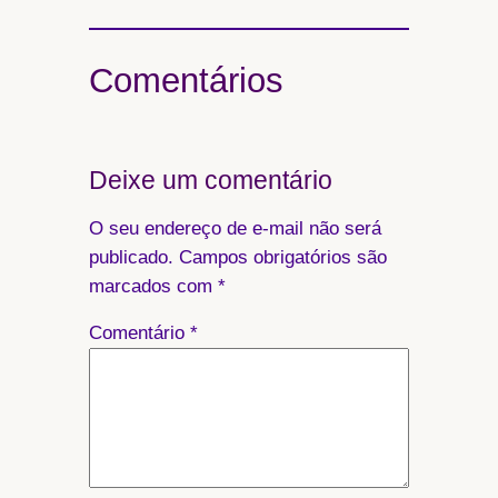
Comentários
Deixe um comentário
O seu endereço de e-mail não será
publicado.
Campos obrigatórios são
marcados com
*
Comentário
*