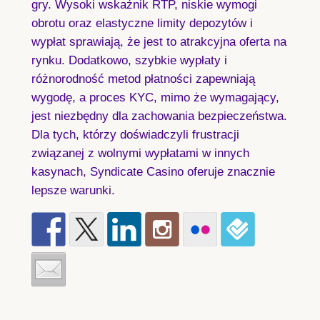
gry. Wysoki wskaźnik RTP, niskie wymogi
obrotu oraz elastyczne limity depozytów i
wypłat sprawiają, że jest to atrakcyjna oferta na
rynku. Dodatkowo, szybkie wypłaty i
różnorodność metod płatności zapewniają
wygodę, a proces KYC, mimo że wymagający,
jest niezbędny dla zachowania bezpieczeństwa.
Dla tych, którzy doświadczyli frustracji
związanej z wolnymi wypłatami w innych
kasynach, Syndicate Casino oferuje znacznie
lepsze warunki.