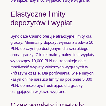
pieniądze, aby móc wypłacić swoje wygrane.
Elastyczne limity
depozytów i wypłat
Syndicate Casino oferuje atrakcyjne limity dla
graczy. Minimalny depozyt wynosi zaledwie
50
PLN
, co czyni go dostępnym dla szerokiego
grona graczy. Z kolei maksymalny limit wypłaty
wynoszący
10,000 PLN
na transakcję daje
możliwość wypłaty większych wygranych w
krótszym czasie. Dla porównania, wiele innych
kasyn online narzuca limity na poziomie
5,000
PLN
, co może być frustrujące dla graczy
osiągających większe wygrane.
Czas wypłaty i metody