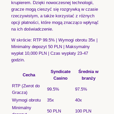
krupierem. Dzięki nowoczesnej technologii,
gracze mogą cieszyć się rozgrywką w czasie
rzeczywistym, a także korzystać z różnych
opcji płatności, które mogą znacząco wpłynąć
na ich doświadczenie.
W skrócie:
RTP 99.5% | Wymogi obrotu 35x |
Minimalny depozyt 50 PLN | Maksymalny
wypłat 10,000 PLN | Czas wypłaty 23-47
godzin.
Syndicate
Średnia w
Cecha
Casino
branży
RTP (Zwrot do
99.5%
97.5%
Gracza)
Wymogi obrotu
35x
40x
Minimalny
50 PLN
100 PLN