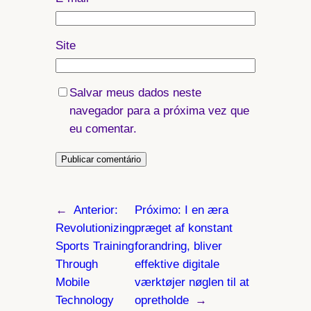
Site
Salvar meus dados neste
navegador para a próxima vez que
eu comentar.
←
Anterior:
Próximo:
I en æra
Revolutionizing
præget af konstant
Sports Training
forandring, bliver
Through
effektive digitale
Mobile
værktøjer nøglen til at
Technology
opretholde
→