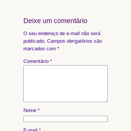
Deixe um comentário
O seu endereço de e-mail não será
publicado.
Campos obrigatórios são
marcados com
*
Comentário
*
Nome
*
E-mail
*