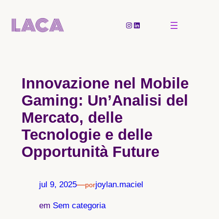
Pular
para
Instagram
LinkedIn
o
conteúdo
Innovazione nel Mobile
Gaming: Un’Analisi del
Mercato, delle
Tecnologie e delle
Opportunità Future
jul 9, 2025
—
joylan.maciel
por
em
Sem categoria