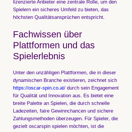
lizenzierte Anbieter eine zentrale Rolle, um den
Spielern ein sicheres Umfeld zu bieten, das
höchsten Qualitätsansprüchen entspricht.
Fachwissen über
Plattformen und das
Spielerlebnis
Unter den unzähligen Plattformen, die in dieser
dynamischen Branche existieren, zeichnet sich
https://oscar-spin.co.at/
durch sein Engagement
für Qualität und Innovation aus. Es bietet eine
breite Palette an Spielen, die durch schnelle
Ladezeiten, faire Gewinnchancen und sichere
Zahlungsmethoden überzeugen. Für Spieler, die
gezielt oscarspin spielen möchten, ist die