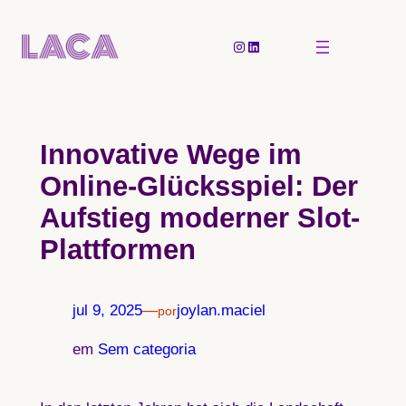
Pular
para
Instagram
LinkedIn
o
conteúdo
Innovative Wege im
Online-Glücksspiel: Der
Aufstieg moderner Slot-
Plattformen
jul 9, 2025
—
joylan.maciel
por
em
Sem categoria