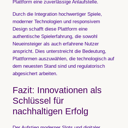
Plattform eine zuverlässige Anlaufstelle.
Durch die Integration hochwertiger Spiele,
moderner Technologien und responsivem
Design schafft diese Plattform eine
authentische Spielerfahrung, die sowohl
Neueinsteiger als auch erfahrene Nutzer
anspricht. Dies unterstreicht die Bedeutung,
Plattformen auszuwählen, die technologisch auf
dem neuesten Stand sind und regulatorisch
abgesichert arbeiten.
Fazit: Innovationen als
Schlüssel für
nachhaltigen Erfolg
Der Aufstieg moderner Slots und digitaler