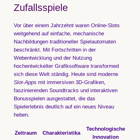
Zufallsspiele
Vor über einem Jahrzehnt waren Online-Slots
weitgehend auf einfache, mechanische
Nachbildungen traditioneller Spielautomaten
beschränkt. Mit Fortschritten in der
Webentwicklung und der Nutzung
hochentwickelter Grafiksoftware transformed
sich diese Welt ständig. Heute sind moderne
Slot-Apps
mit immersiven 3D-Grafiken,
faszinierenden Soundtracks und interaktiven
Bonusspielen ausgestattet, die das
Spielerlebnis deutlich auf ein neues Niveau
heben.
Technologische
Zeitraum
Charakteristika
Innovation