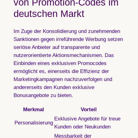
von Promotion-Codes im
deutschen Markt
Im Zuge der Konsolidierung und zunehmenden
Sanktionen gegen irreführende Werbung setzen
seriöse Anbieter auf transparente und
nutzerorientierte Aktionsmechanismen. Das
Einbinden eines exklusiven
Promocodes
ermöglicht es, einerseits die Effizienz der
Marketingkampagnen nachzuverfolgen und
andererseits den Kunden exklusive
Bonusangebote zu bieten.
Merkmal
Vorteil
Exklusive Angebote für treue
Personalisierung
Kunden oder Neukunden
Messbarkeit der