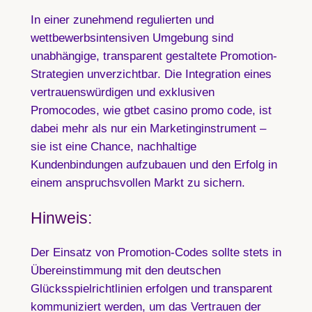
In einer zunehmend regulierten und
wettbewerbsintensiven Umgebung sind
unabhängige, transparent gestaltete Promotion-
Strategien unverzichtbar. Die Integration eines
vertrauenswürdigen und exklusiven
Promocodes, wie gtbet casino promo code, ist
dabei mehr als nur ein Marketinginstrument –
sie ist eine Chance, nachhaltige
Kundenbindungen aufzubauen und den Erfolg in
einem anspruchsvollen Markt zu sichern.
Hinweis:
Der Einsatz von Promotion-Codes sollte stets in
Übereinstimmung mit den deutschen
Glücksspielrichtlinien erfolgen und transparent
kommuniziert werden, um das Vertrauen der