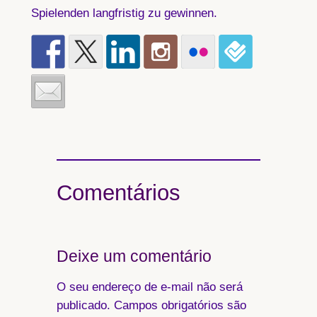
Spielenden langfristig zu gewinnen.
Comentários
Deixe um comentário
O seu endereço de e-mail não será
publicado.
Campos obrigatórios são