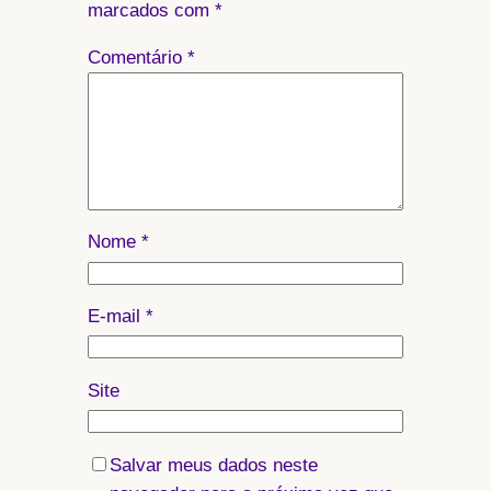
marcados com
*
Comentário
*
Nome
*
E-mail
*
Site
Salvar meus dados neste