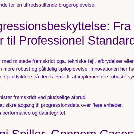
de for en tilfredsstillende brugeroplevelse.
gressionsbeskyttelse: Fra
til Professionel Standar
ner med mistede fremskridt pga. tekniske fejl, afbrydelser el
en mere robust og pålidelig spiloplevelse. Innovationen her 
e spiludviklere på deres evne til at implementere robuste s
mister fremskridt ved pludselige afbrud.
at sikre adgang til progressionsdata over flere enheder.
 performance og datintegritet.