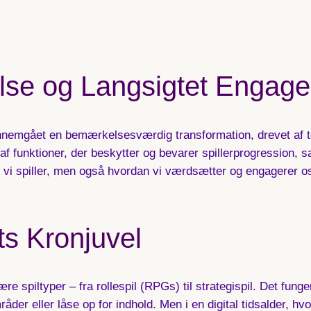
lse og Langsigtet Engag
 gennemgået en bemærkelsesværdig transformation, drevet af t
f funktioner, der beskytter og bevarer spillerprogression, s
n vi spiller, men også hvordan vi værdsætter og engagerer 
ts Kronjuvel
spiltyper – fra rollespil (RPGs) til strategispil. Det fungere
der eller låse op for indhold. Men i en digital tidsalder, hv