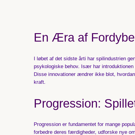
En Æra af Fordybe
I løbet af det sidste årti har spilindustrien
psykologiske behov. Især har introduktionen a
Disse innovationer ændrer ikke blot, hvorda
kraft.
Progression: Spille
Progression er fundamentet for mange populære 
forbedre deres færdigheder, udforske nye områ