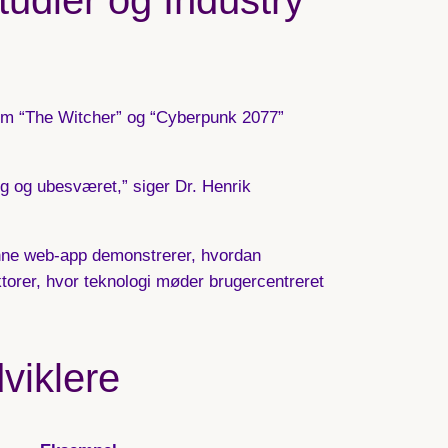
udier og Industry
m “The Witcher” og “Cyberpunk 2077”
lig og ubesværet,” siger Dr. Henrik
nne web-app demonstrerer, hvordan
torer, hvor teknologi møder brugercentreret
viklere