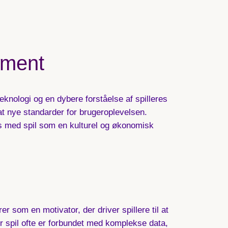
ement
eknologi og en dybere forståelse af spilleres
at nye standarder for brugeroplevelsen.
os med spil som en kulturel og økonomisk
r som en motivator, der driver spillere til at
or spil ofte er forbundet med komplekse data,