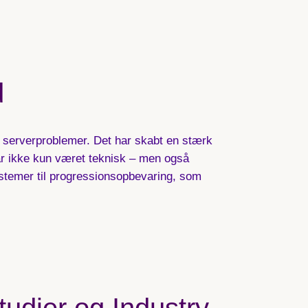
d
ler serverproblemer. Det har skabt en stærk
har ikke kun været teknisk – men også
ystemer til progressionsopbevaring, som