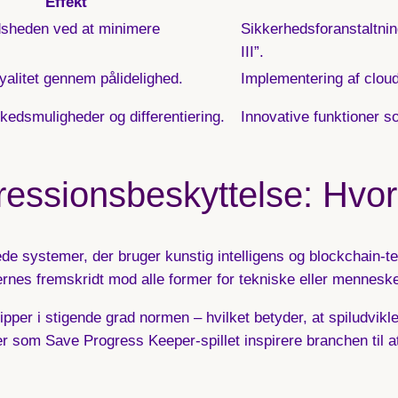
Effekt
edsheden ved at minimere
Sikkerhedsforanstaltni
III”.
oyalitet gennem pålidelighed.
Implementering af cloud-
edsmuligheder og differentiering.
Innovative funktioner s
ressionsbeskyttelse: Hvo
 systemer, der bruger kunstig intelligens og blockchain-tek
rnes fremskridt mod alle former for tekniske eller menneskel
pper i stigende grad normen – hvilket betyder, at spiludvik
r som Save Progress Keeper-spillet inspirere branchen til at 