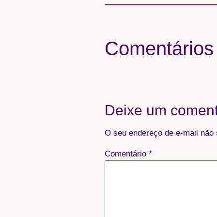
Comentários
Deixe um coment
O seu endereço de e-mail não 
Comentário
*