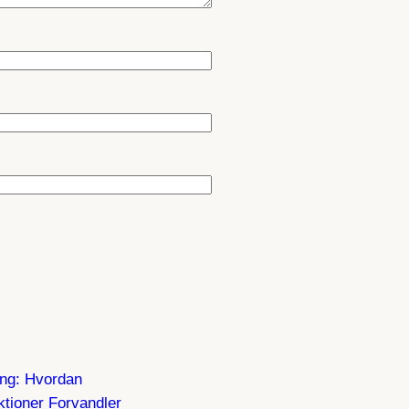
ing: Hvordan
tioner Forvandler