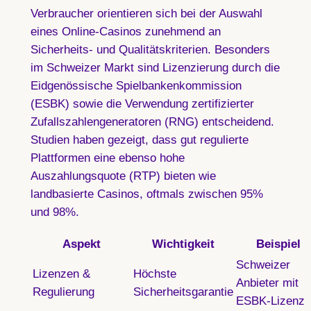
Verbraucher orientieren sich bei der Auswahl
eines Online-Casinos zunehmend an
Sicherheits- und Qualitätskriterien. Besonders
im Schweizer Markt sind Lizenzierung durch die
Eidgenössische Spielbankenkommission
(ESBK) sowie die Verwendung zertifizierter
Zufallszahlengeneratoren (RNG) entscheidend.
Studien haben gezeigt, dass gut regulierte
Plattformen eine ebenso hohe
Auszahlungsquote (RTP) bieten wie
landbasierte Casinos, oftmals zwischen 95%
und 98%.
Aspekt
Wichtigkeit
Beispiel
Schweizer
Lizenzen &
Höchste
Anbieter mit
Regulierung
Sicherheitsgarantie
ESBK-Lizenz