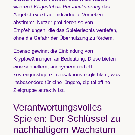
während
KI-gestützte Personalisierung
das
Angebot exakt auf individuelle Vorlieben
abstimmt. Nutzer profitieren so von
Empfehlungen, die das Spielerlebnis vertiefen,
ohne die Gefahr der Übernutzung zu fördern.
Ebenso gewinnt die
Einbindung von
Kryptowährungen
an Bedeutung. Diese bieten
eine schnellere, anonymere und oft
kostengünstigere Transaktionsmöglichkeit, was
insbesondere für eine jüngere, digital affine
Zielgruppe attraktiv ist.
Verantwortungsvolles
Spielen: Der Schlüssel zu
nachhaltigem Wachstum