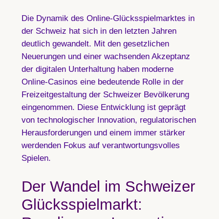
Die Dynamik des Online-Glücksspielmarktes in
der Schweiz hat sich in den letzten Jahren
deutlich gewandelt. Mit den gesetzlichen
Neuerungen und einer wachsenden Akzeptanz
der digitalen Unterhaltung haben moderne
Online-Casinos eine bedeutende Rolle in der
Freizeitgestaltung der Schweizer Bevölkerung
eingenommen. Diese Entwicklung ist geprägt
von technologischer Innovation, regulatorischen
Herausforderungen und einem immer stärker
werdenden Fokus auf verantwortungsvolles
Spielen.
Der Wandel im Schweizer
Glücksspielmarkt: