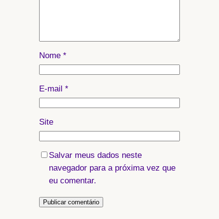
Nome
*
E-mail
*
Site
Salvar meus dados neste
navegador para a próxima vez que
eu comentar.