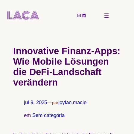
Pular
para
Instagram
LinkedIn
o
conteúdo
Innovative Finanz-Apps:
Wie Mobile Lösungen
die DeFi-Landschaft
verändern
jul 9, 2025
—
joylan.maciel
por
em
Sem categoria