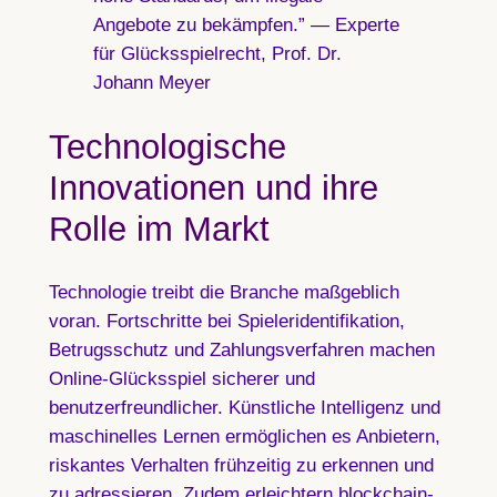
Angebote zu bekämpfen.” — Experte
für Glücksspielrecht, Prof. Dr.
Johann Meyer
Technologische
Innovationen und ihre
Rolle im Markt
Technologie treibt die Branche maßgeblich
voran. Fortschritte bei Spieleridentifikation,
Betrugsschutz und Zahlungsverfahren machen
Online-Glücksspiel sicherer und
benutzerfreundlicher. Künstliche Intelligenz und
maschinelles Lernen ermöglichen es Anbietern,
riskantes Verhalten frühzeitig zu erkennen und
zu adressieren. Zudem erleichtern blockchain-