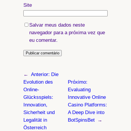
Site
Salvar meus dados neste
navegador para a próxima vez que
eu comentar.
←
Anterior:
Die
Evolution des
Próximo:
Online-
Evaluating
Glücksspiels:
Innovative Online
Innovation,
Casino Platforms:
Sicherheit und
A Deep Dive into
Legalität in
BotSpinsBet
→
Österreich