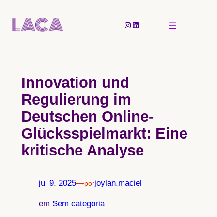
Pular
para
Instagram
LinkedIn
o
conteúdo
Innovation und
Regulierung im
Deutschen Online-
Glücksspielmarkt: Eine
kritische Analyse
jul 9, 2025
—
joylan.maciel
por
em
Sem categoria