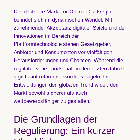
Der deutsche Markt für Online-Glücksspiel
befindet sich im dynamischen Wandel. Mit
zunehmender Akzeptanz digitaler Spiele und der
Innovationen im Bereich der
Plattformtechnologie stehen Gesetzgeber,
Anbieter und Konsumenten vor vielfältigen
Herausforderungen und Chancen. Während die
regulatorische Landschaft in den letzten Jahren
signifikant reformiert wurde, spiegeln die
Entwicklungen den globalen Trend wider, den
Markt sowohl sicherer als auch
wettbewerbsfähiger zu gestalten.
Die Grundlagen der
Regulierung: Ein kurzer