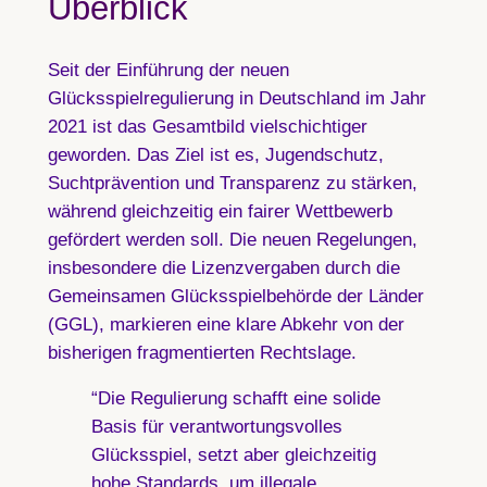
Überblick
Seit der Einführung der neuen
Glücksspielregulierung in Deutschland im Jahr
2021 ist das Gesamtbild vielschichtiger
geworden. Das Ziel ist es, Jugendschutz,
Suchtprävention und Transparenz zu stärken,
während gleichzeitig ein fairer Wettbewerb
gefördert werden soll. Die neuen Regelungen,
insbesondere die Lizenzvergaben durch die
Gemeinsamen Glücksspielbehörde der Länder
(GGL)
, markieren eine klare Abkehr von der
bisherigen fragmentierten Rechtslage.
“Die Regulierung schafft eine solide
Basis für verantwortungsvolles
Glücksspiel, setzt aber gleichzeitig
hohe Standards, um illegale