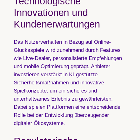
Technologische
Innovationen und
Kundenerwartungen
Das Nutzerverhalten in Bezug auf Online-
Glücksspiele wird zunehmend durch Features
wie Live-Dealer, personalisierte Empfehlungen
und mobile Optimierung geprägt. Anbieter
investieren verstärkt in KI-gestützte
Sicherheitsmaßnahmen und innovative
Spielkonzepte, um ein sicheres und
unterhaltsames Erlebnis zu gewährleisten.
Dabei spielen Plattformen eine entscheidende
Rolle bei der Entwicklung überzeugender
digitaler Ökosysteme.