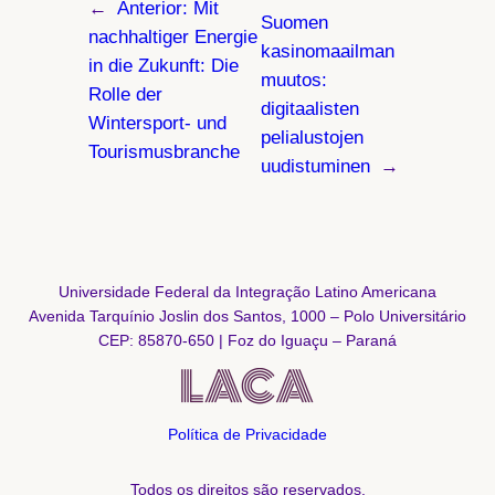
←
Anterior:
Mit
Suomen
nachhaltiger Energie
kasinomaailman
in die Zukunft: Die
muutos:
Rolle der
digitaalisten
Wintersport- und
pelialustojen
Tourismusbranche
uudistuminen
→
Universidade Federal da Integração Latino Americana
Avenida Tarquínio Joslin dos Santos, 1000 – Polo Universitário
CEP: 85870-650 | Foz do Iguaçu – Paraná
Política de Privacidade
Todos os direitos são reservados.