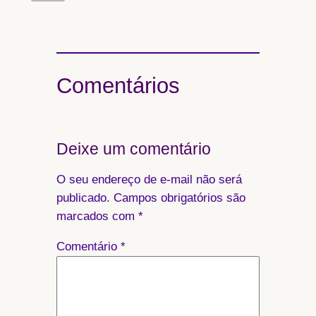
Comentários
Deixe um comentário
O seu endereço de e-mail não será
publicado.
Campos obrigatórios são
marcados com
*
Comentário
*