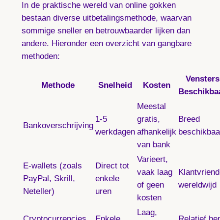
In de praktische wereld van online gokken
bestaan diverse uitbetalingsmethode, waarvan
sommige sneller en betrouwbaarder lijken dan
andere. Hieronder een overzicht van gangbare
methoden:
Vensters
Methode
Snelheid
Kosten
Beschikba
Meestal
1-5
gratis,
Breed
Bankoverschrijving
werkdagen
afhankelijk
beschikbaa
van bank
Varieert,
E-wallets (zoals
Direct tot
vaak laag
Klantvriende
PayPal, Skrill,
enkele
of geen
wereldwijd
Neteller)
uren
kosten
Laag,
Cryptocurrencies
Enkele
Relatief be