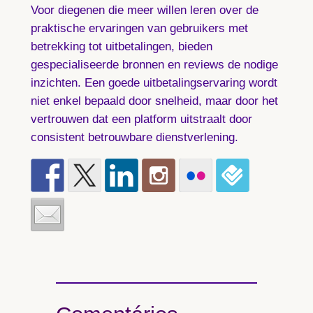
Voor diegenen die meer willen leren over de
praktische ervaringen van gebruikers met
betrekking tot uitbetalingen, bieden
gespecialiseerde bronnen en reviews de nodige
inzichten. Een goede uitbetalingservaring wordt
niet enkel bepaald door snelheid, maar door het
vertrouwen dat een platform uitstraalt door
consistent betrouwbare dienstverlening.