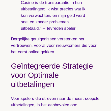
Casino is de transparantie in hun
uitbetalingen; ik wist precies wat ik
kon verwachten, en mijn geld werd
snel en zonder problemen
uitbetaald.” – Tevreden speler
Dergelijke getuigenissen versterken het
vertrouwen, vooral voor nieuwkomers die voor
het eerst online gokken.
Geïntegreerde Strategie
voor Optimale
uitbetalingen
Voor spelers die streven naar de meest soepele
uitbetalingen, is het aanbevolen om: