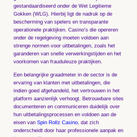
gestandaardiseerd onder de Wet Legitieme
Gokken (WLG). Hierbij ligt de nadruk op de
bescherming van spelers en transparante
operationele praktijken. Casino’s die opereren
onder de regelgeving moeten voldoen aan
strenge normen voor uitbetalingen, zoals het
garanderen van snelle verwerkingstijden en het
voorkomen van frauduleuze praktijken.
Een belangrijke graadmeter in de sector is de
ervaring van klanten met uitbetalingen, die
indien goed afgehandeld, het vertrouwen in het
platform aanzienlijk verhoogt. Betrouwbare sites
documenteren en communiceren duidelijk over
hun uitbetalingsprocessen en voldoen aan de
eisen van
Spin Rollz Casino
, dat zich
onderscheidt door haar professionele aanpak en