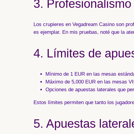
3. Profesionalismo 
Los crupieres en Vegadream Casino son profe
es ejemplar. En mis pruebas, noté que la atenc
4. Límites de apue
Mínimo de 1 EUR en las mesas estánda
Máximo de 5,000 EUR en las mesas VI
Opciones de apuestas laterales que pe
Estos límites permiten que tanto los jugad
5. Apuestas lateral