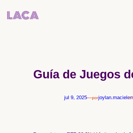
Pular
para
o
conteúdo
Guía de Juegos d
jul 9, 2025
—
joylan.maciel
e
por