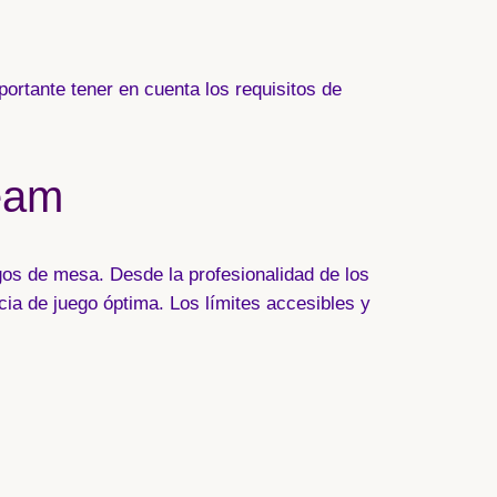
portante tener en cuenta los requisitos de
eam
gos de mesa. Desde la profesionalidad de los
cia de juego óptima. Los límites accesibles y