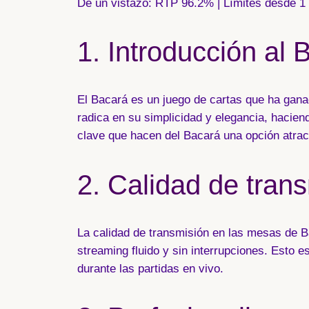
De un vistazo:
RTP 96.2% | Límites desde 1 E
1. Introducción al
El Bacará es un juego de cartas que ha gana
radica en su simplicidad y elegancia, hacien
clave que hacen del Bacará una opción atract
2. Calidad de tran
La calidad de transmisión en las mesas de B
streaming fluido y sin interrupciones. Esto e
durante las partidas en vivo.