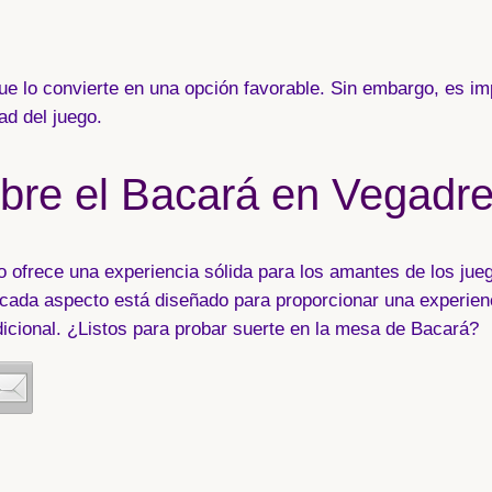
que lo convierte en una opción favorable. Sin embargo, es im
ad del juego.
obre el Bacará en Vegadr
o ofrece una experiencia sólida para los amantes de los jue
, cada aspecto está diseñado para proporcionar una experien
dicional. ¿Listos para probar suerte en la mesa de Bacará?