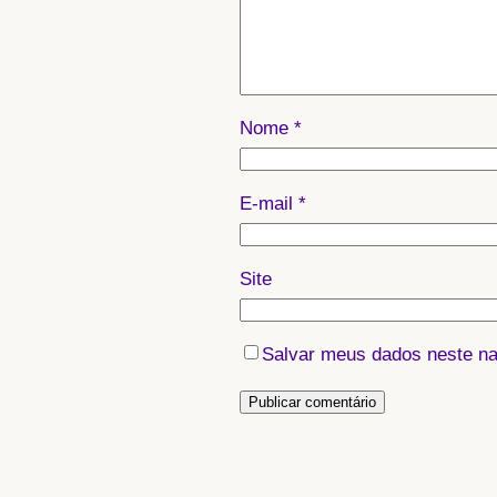
Nome
*
E-mail
*
Site
Salvar meus dados neste na