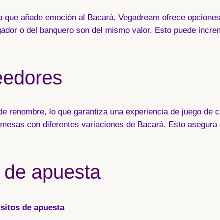
ica que añade emoción al Bacará. Vegadream ofrece opciones
gador o del banquero son del mismo valor. Esto puede incre
eedores
e renombre, lo que garantiza una experiencia de juego de 
o mesas con diferentes variaciones de Bacará. Esto asegura
s de apuesta
sitos de apuesta