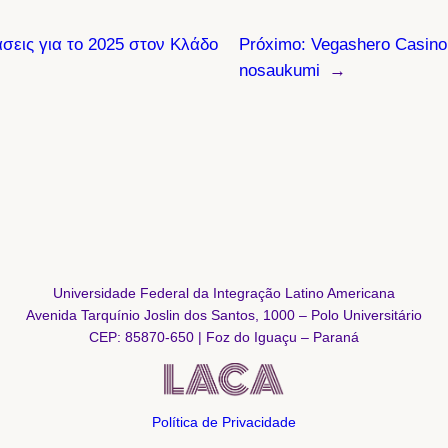
άσεις για το 2025 στον Κλάδο
Próximo:
Vegashero Casino 
nosaukumi
→
Universidade Federal da Integração Latino Americana
Avenida Tarquínio Joslin dos Santos, 1000 – Polo Universitário
CEP: 85870-650 | Foz do Iguaçu – Paraná
Política de Privacidade