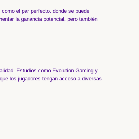
 como el par perfecto, donde se puede
mentar la ganancia potencial, pero también
calidad. Estudios como Evolution Gaming y
 que los jugadores tengan acceso a diversas