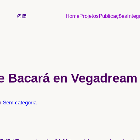
Instagram
LinkedIn
Home
Projetos
Publicações
Integ
e Bacará en Vegadream
m
Sem categoria