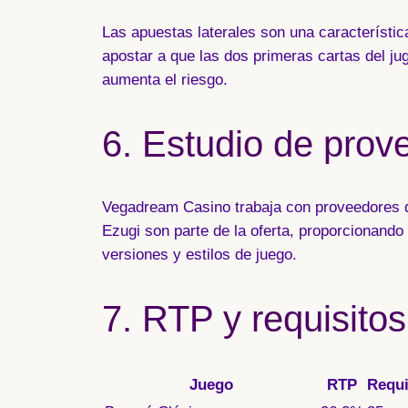
Las apuestas laterales son una característ
apostar a que las dos primeras cartas del ju
aumenta el riesgo.
6. Estudio de prov
Vegadream Casino trabaja con proveedores d
Ezugi son parte de la oferta, proporcionand
versiones y estilos de juego.
7. RTP y requisito
Juego
RTP
Requi