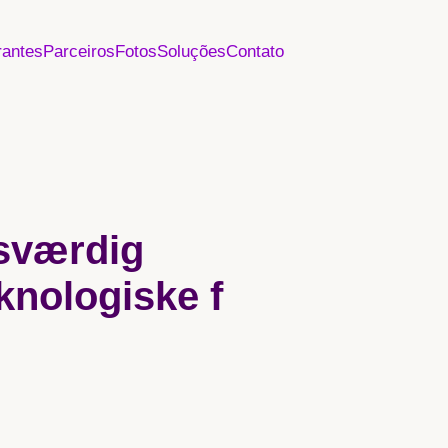
rantes
Parceiros
Fotos
Soluções
Contato
sværdig
eknologiske f