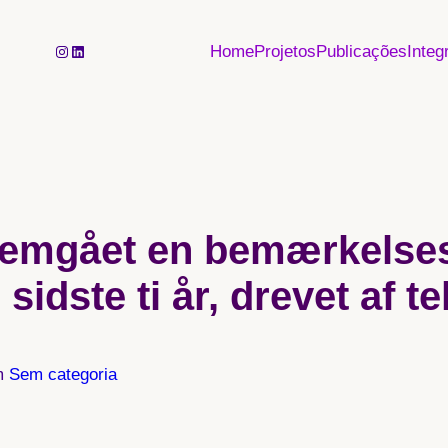
Instagram
LinkedIn
Home
Projetos
Publicações
Integ
nemgået en bemærkelse
sidste ti år, drevet af t
m
Sem categoria