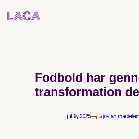
Pular
para
o
conteúdo
Fodbold har gen
transformation de 
jul 9, 2025
—
joylan.maciel
e
por