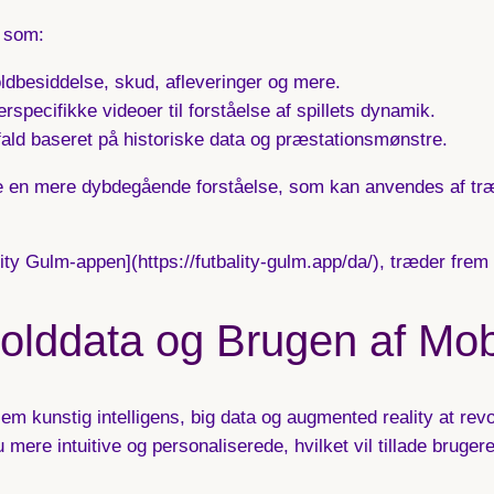
r som:
oldbesiddelse, skud, afleveringer og mere.
rspecifikke videoer til forståelse af spillets dynamik.
ald baseret på historiske data og præstationsmønstre.
yde en mere dybdegående forståelse, som kan anvendes af tr
ity Gulm-appen](https://futbality-gulm.app/da/), træder fre
olddata og Brugen af Mobi
em kunstig intelligens, big data og augmented reality at rev
 mere intuitive og personaliserede, hvilket vil tillade bruge