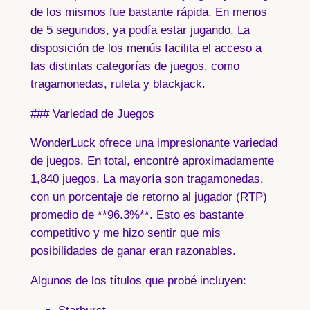
de los mismos fue bastante rápida. En menos
de 5 segundos, ya podía estar jugando. La
disposición de los menús facilita el acceso a
las distintas categorías de juegos, como
tragamonedas, ruleta y blackjack.
### Variedad de Juegos
WonderLuck ofrece una impresionante variedad
de juegos. En total, encontré aproximadamente
1,840 juegos. La mayoría son tragamonedas,
con un porcentaje de retorno al jugador (RTP)
promedio de **96.3%**. Esto es bastante
competitivo y me hizo sentir que mis
posibilidades de ganar eran razonables.
Algunos de los títulos que probé incluyen: