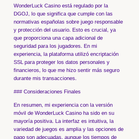
WonderLuck Casino está regulado por la
DGOJ, lo que significa que cumple con las
normativas españolas sobre juego responsable
y protección del usuario. Esto es crucial, ya
que proporciona una capa adicional de
seguridad para los jugadores. En mi
experiencia, la plataforma utilizó encriptación
SSL para proteger los datos personales y
financieros, lo que me hizo sentir más seguro
durante mis transacciones.
### Consideraciones Finales
En resumen, mi experiencia con la versión
móvil de WonderLuck Casino ha sido en su
mayoría positiva. La interfaz es intuitiva, la
variedad de juegos es amplia y las opciones de
pago son adecuadas, aunque los tiempos de