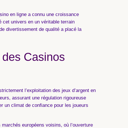
asino en ligne a connu une croissance
 cet univers en un véritable terrain
de divertissement de qualité a placé la
e des Casinos
trictement l’exploitation des jeux d’argent en
teurs, assurant une régulation rigoureuse
rer un climat de confiance pour les joueurs
es marchés européens voisins, où l’ouverture