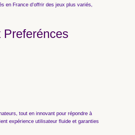
s en France d’offrir des jeux plus variés,
t Preferénces
mateurs, tout en innovant pour répondre à
nt expérience utilisateur fluide et garanties