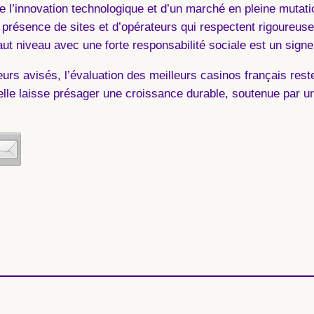
e l’innovation technologique et d’un marché en pleine mutati
présence de sites et d’opérateurs qui respectent rigoureuse
 niveau avec une forte responsabilité sociale est un signe f
s avisés, l’évaluation des meilleurs casinos français reste es
lle laisse présager une croissance durable, soutenue par une