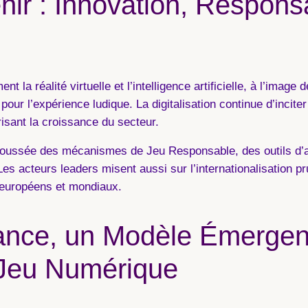
ir : Innovation, Responsa
a réalité virtuelle et l’intelligence artificielle, à l’image 
our l’expérience ludique. La digitalisation continue d’incite
risant la croissance du secteur.
s poussée des mécanismes de Jeu Responsable, des outils d’
Les acteurs leaders misent aussi sur l’internationalisation pr
 européens et mondiaux.
rance, un Modèle Émergen
 Jeu Numérique