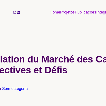
Instagram
LinkedIn
Home
Projetos
Publicações
Integ
lation du Marché des C
ectives et Défis
m
Sem categoria