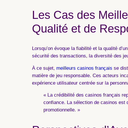
Les Cas des Meille
Qualité et de Resp
Lorsqu’on évoque la fiabilité et la qualité d’u
sécurité des transactions, la diversité des jeu
À ce sujet,
meilleurs casinos français
se dist
matière de jeu responsable. Ces acteurs incar
expérience utilisateur centrée sur la personn
« La crédibilité des casinos français r
confiance. La sélection de casinos est 
promotionnelle. »