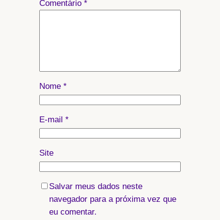
Comentário
*
Nome
*
E-mail
*
Site
Salvar meus dados neste
navegador para a próxima vez que
eu comentar.