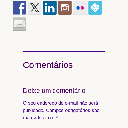
Comentários
Deixe um comentário
O seu endereço de e-mail não será
publicado.
Campos obrigatórios são
marcados com
*