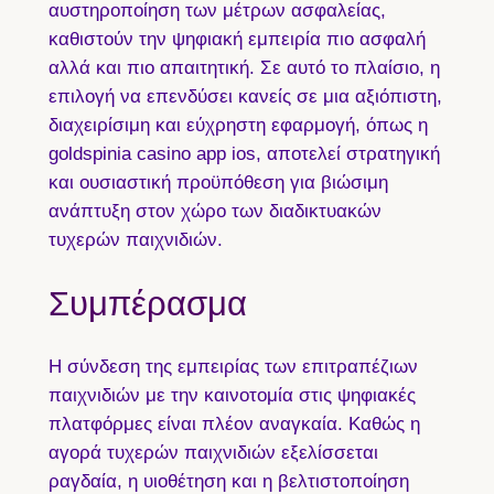
αυστηροποίηση των μέτρων ασφαλείας,
καθιστούν την ψηφιακή εμπειρία πιο ασφαλή
αλλά και πιο απαιτητική. Σε αυτό το πλαίσιο, η
επιλογή να επενδύσει κανείς σε μια αξιόπιστη,
διαχειρίσιμη και εύχρηστη εφαρμογή, όπως η
goldspinia casino app ios, αποτελεί στρατηγική
και ουσιαστική προϋπόθεση για βιώσιμη
ανάπτυξη στον χώρο των διαδικτυακών
τυχερών παιχνιδιών.
Συμπέρασμα
Η σύνδεση της εμπειρίας των επιτραπέζιων
παιχνιδιών με την καινοτομία στις ψηφιακές
πλατφόρμες είναι πλέον αναγκαία. Καθώς η
αγορά τυχερών παιχνιδιών εξελίσσεται
ραγδαία, η υιοθέτηση και η βελτιστοποίηση