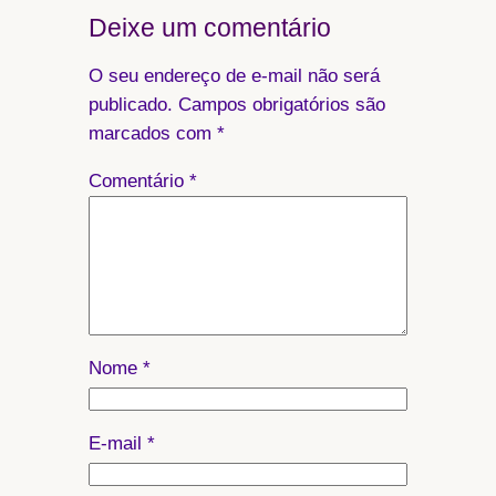
Deixe um comentário
O seu endereço de e-mail não será
publicado.
Campos obrigatórios são
marcados com
*
Comentário
*
Nome
*
E-mail
*