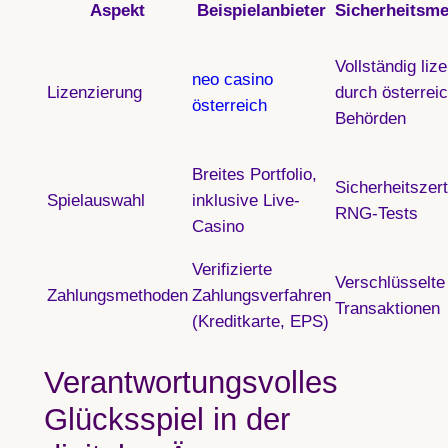
Aspekt
Beispielanbieter
Sicherheitsm
Vollständig lize
neo casino
Lizenzierung
durch österrei
österreich
Behörden
Breites Portfolio,
Sicherheitszert
Spielauswahl
inklusive Live-
RNG-Tests
Casino
Verifizierte
Verschlüsselte
Zahlungsmethoden
Zahlungsverfahren
Transaktionen
(Kreditkarte, EPS)
Verantwortungsvolles
Glücksspiel in der