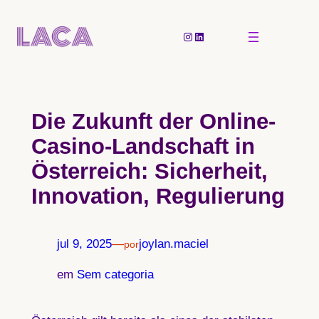
Pular
para
Instagram
LinkedIn
o
conteúdo
Die Zukunft der Online-
Casino-Landschaft in
Österreich: Sicherheit,
Innovation, Regulierung
jul 9, 2025
—
joylan.maciel
por
em
Sem categoria