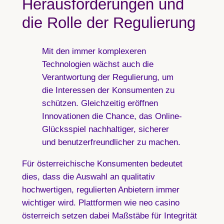
Herausforderungen und
die Rolle der Regulierung
Mit den immer komplexeren
Technologien wächst auch die
Verantwortung der Regulierung, um
die Interessen der Konsumenten zu
schützen. Gleichzeitig eröffnen
Innovationen die Chance, das Online-
Glücksspiel nachhaltiger, sicherer
und benutzerfreundlicher zu machen.
Für österreichische Konsumenten bedeutet
dies, dass die Auswahl an qualitativ
hochwertigen, regulierten Anbietern immer
wichtiger wird. Plattformen wie neo casino
österreich setzen dabei Maßstäbe für Integrität