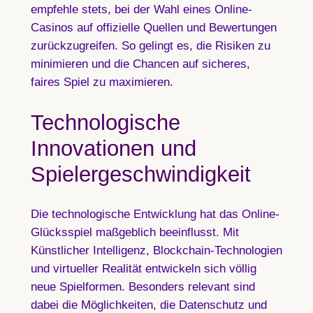
empfehle stets, bei der Wahl eines Online-
Casinos auf offizielle Quellen und Bewertungen
zurückzugreifen. So gelingt es, die Risiken zu
minimieren und die Chancen auf sicheres,
faires Spiel zu maximieren.
Technologische
Innovationen und
Spielergeschwindigkeit
Die technologische Entwicklung hat das Online-
Glücksspiel maßgeblich beeinflusst. Mit
Künstlicher Intelligenz, Blockchain-Technologien
und virtueller Realität entwickeln sich völlig
neue Spielformen. Besonders relevant sind
dabei die Möglichkeiten, die Datenschutz und