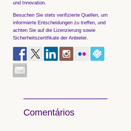
und Innovation.
Besuchen Sie stets verifizierte Quellen, um
informierte Entscheidungen zu treffen, und
achten Sie auf die Lizenzierung sowie
Sicherheitszertifikate der Anbieter.
Comentários