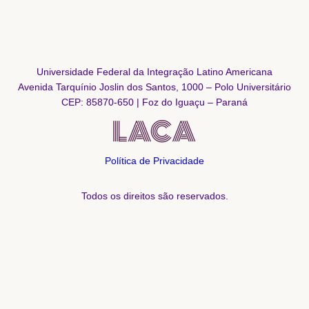
Universidade Federal da Integração Latino Americana
Avenida Tarquínio Joslin dos Santos, 1000 – Polo Universitário
CEP: 85870-650 | Foz do Iguaçu – Paraná
Política de Privacidade
Todos os direitos são reservados.