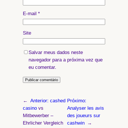
E-mail
*
Site
Salvar meus dados neste
navegador para a próxima vez que
eu comentar.
←
Anterior:
cashed
Próximo:
casino
vs
Analyser les avis
Mitbewerber –
des joueurs sur
Ehrlicher Vergleich
cashwin
→