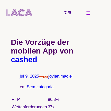
Pular
para
Instagram
LinkedIn
o
conteúdo
Die Vorzüge der
mobilen App von
cashed
jul 9, 2025
—
joylan.maciel
por
em
Sem categoria
RTP
96.3%
Wettanforderungen
37x