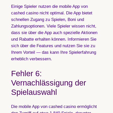
Einige Spieler nutzen die mobile App von
cashed casino nicht optimal. Die App bietet
schnellen Zugang zu Spielen, Boni und
Zahlungsoptionen. Viele Spieler wissen nicht,
dass sie über die App auch spezielle Aktionen
und Rabatte erhalten können. Informieren Sie
sich über die Features und nutzen Sie sie zu
Ihrem Vorteil — das kann Ihre Spielerfahrung
erheblich verbessern.
Fehler 6:
Vernachlässigung der
Spielauswahl
Die mobile App von cashed casino ermöglicht