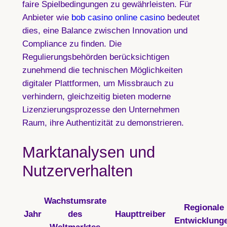
faire Spielbedingungen zu gewährleisten. Für
Anbieter wie
bob casino online casino
bedeutet
dies, eine Balance zwischen Innovation und
Compliance zu finden. Die
Regulierungsbehörden berücksichtigen
zunehmend die technischen Möglichkeiten
digitaler Plattformen, um Missbrauch zu
verhindern, gleichzeitig bieten moderne
Lizenzierungsprozesse den Unternehmen
Raum, ihre Authentizität zu demonstrieren.
Marktanalysen und
Nutzerverhalten
Wachstumsrate
Regionale
Jahr
des
Haupttreiber
Entwicklung