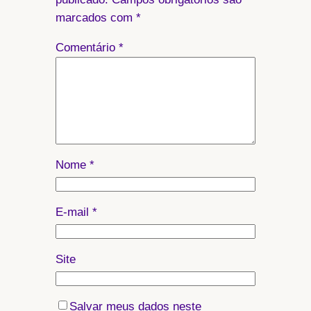
marcados com
*
Comentário
*
Nome
*
E-mail
*
Site
Salvar meus dados neste