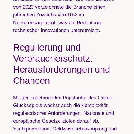
von 2023 verzeichnete die Branche einen
jährlichen Zuwachs von 10% im
Nutzerengagement, was die Bedeutung
technischer Innovationen unterstreicht.
Regulierung und
Verbraucherschutz:
Herausforderungen und
Chancen
Mit der zunehmenden Popularität des Online-
Glücksspiels wächst auch die Komplexität
regulatorischer Anforderungen. Nationale und
europäische Gesetze zielen darauf ab,
Suchtprävention, Geldwäschebekämpfung und