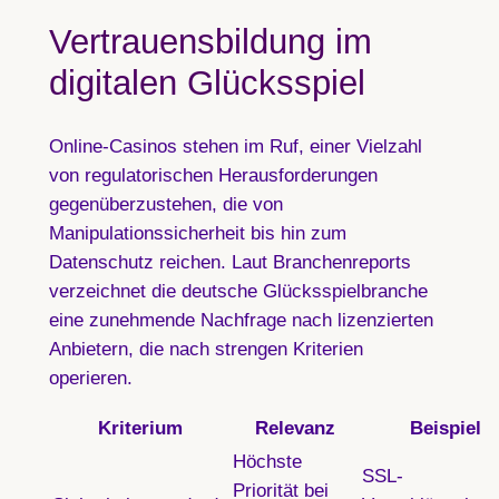
Vertrauensbildung im
digitalen Glücksspiel
Online-Casinos stehen im Ruf, einer Vielzahl
von regulatorischen Herausforderungen
gegenüberzustehen, die von
Manipulationssicherheit bis hin zum
Datenschutz reichen. Laut Branchenreports
verzeichnet die deutsche Glücksspielbranche
eine zunehmende Nachfrage nach lizenzierten
Anbietern, die nach strengen Kriterien
operieren.
Kriterium
Relevanz
Beispiel
Höchste
SSL-
Priorität bei