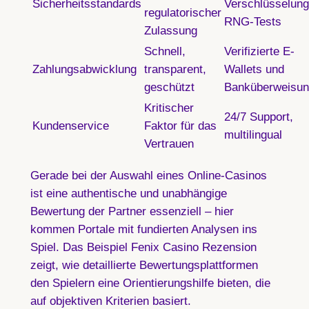
Sicherheitsstandards
Verschlüsselung
regulatorischer
RNG-Tests
Zulassung
Schnell,
Verifizierte E-
Zahlungsabwicklung
transparent,
Wallets und
geschützt
Banküberweisu
Kritischer
24/7 Support,
Kundenservice
Faktor für das
multilingual
Vertrauen
Gerade bei der Auswahl eines Online-Casinos
ist eine authentische und unabhängige
Bewertung der Partner essenziell – hier
kommen Portale mit fundierten Analysen ins
Spiel. Das Beispiel Fenix Casino Rezension
zeigt, wie detaillierte Bewertungsplattformen
den Spielern eine Orientierungshilfe bieten, die
auf objektiven Kriterien basiert.