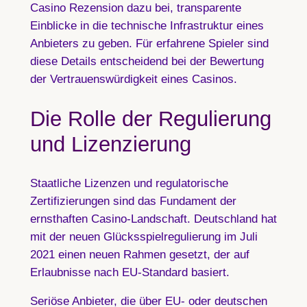
Casino Rezension dazu bei, transparente
Einblicke in die technische Infrastruktur eines
Anbieters zu geben. Für erfahrene Spieler sind
diese Details entscheidend bei der Bewertung
der Vertrauenswürdigkeit eines Casinos.
Die Rolle der Regulierung
und Lizenzierung
Staatliche Lizenzen und regulatorische
Zertifizierungen sind das Fundament der
ernsthaften Casino-Landschaft. Deutschland hat
mit der neuen Glücksspielregulierung im Juli
2021 einen neuen Rahmen gesetzt, der auf
Erlaubnisse nach EU-Standard basiert.
Seriöse Anbieter, die über EU- oder deutschen