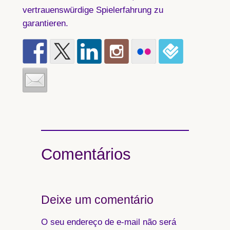
vertrauenswürdige Spielerfahrung zu
garantieren.
Comentários
Deixe um comentário
O seu endereço de e-mail não será