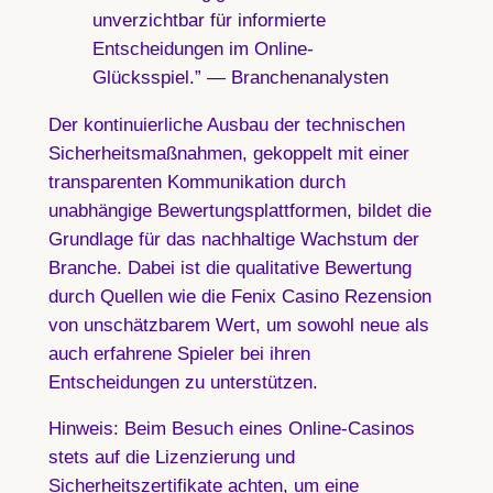
unverzichtbar für informierte
Entscheidungen im Online-
Glücksspiel.” — Branchenanalysten
Der kontinuierliche Ausbau der technischen
Sicherheitsmaßnahmen, gekoppelt mit einer
transparenten Kommunikation durch
unabhängige Bewertungsplattformen, bildet die
Grundlage für das nachhaltige Wachstum der
Branche. Dabei ist die qualitative Bewertung
durch Quellen wie die Fenix Casino Rezension
von unschätzbarem Wert, um sowohl neue als
auch erfahrene Spieler bei ihren
Entscheidungen zu unterstützen.
Hinweis:
Beim Besuch eines Online-Casinos
stets auf die Lizenzierung und
Sicherheitszertifikate achten, um eine