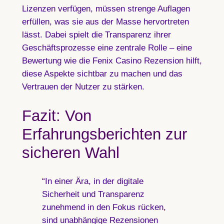
Lizenzen verfügen, müssen strenge Auflagen
erfüllen, was sie aus der Masse hervortreten
lässt. Dabei spielt die Transparenz ihrer
Geschäftsprozesse eine zentrale Rolle – eine
Bewertung wie die Fenix Casino Rezension hilft,
diese Aspekte sichtbar zu machen und das
Vertrauen der Nutzer zu stärken.
Fazit: Von
Erfahrungsberichten zur
sicheren Wahl
“In einer Ära, in der digitale
Sicherheit und Transparenz
zunehmend in den Fokus rücken,
sind unabhängige Rezensionen