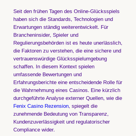
Seit den frühen Tagen des Online-Glücksspiels
haben sich die Standards, Technologien und
Erwartungen ständig weiterentwickelt. Für
Brancheninsider, Spieler und
Regulierungsbehörden ist es heute unerlässlich,
die Faktoren zu verstehen, die eine sichere und
vertrauenswürdige Glücksspielumgebung
schaffen. In diesem Kontext spielen
umfassende Bewertungen und
Erfahrungsberichte eine entscheidende Rolle für
die Wahrnehmung eines Casinos. Eine kürzlich
durchgeführte Analyse externer Quellen, wie die
Fenix Casino Rezension
, spiegelt die
zunehmende Bedeutung von Transparenz,
Kundenzuverlässigkeit und regulatorischer
Compliance wider.