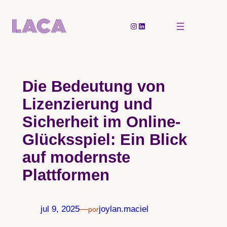
Pular
para
Instagram
LinkedIn
o
conteúdo
Die Bedeutung von
Lizenzierung und
Sicherheit im Online-
Glücksspiel: Ein Blick
auf modernste
Plattformen
jul 9, 2025
—
joylan.maciel
por