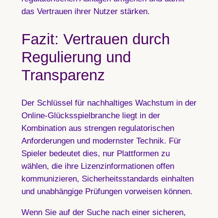
das Vertrauen ihrer Nutzer stärken.
Fazit: Vertrauen durch
Regulierung und
Transparenz
Der Schlüssel für nachhaltiges Wachstum in der
Online-Glücksspielbranche liegt in der
Kombination aus strengen regulatorischen
Anforderungen und modernster Technik. Für
Spieler bedeutet dies, nur Plattformen zu
wählen, die ihre Lizenzinformationen offen
kommunizieren, Sicherheitsstandards einhalten
und unabhängige Prüfungen vorweisen können.
Wenn Sie auf der Suche nach einer sicheren,