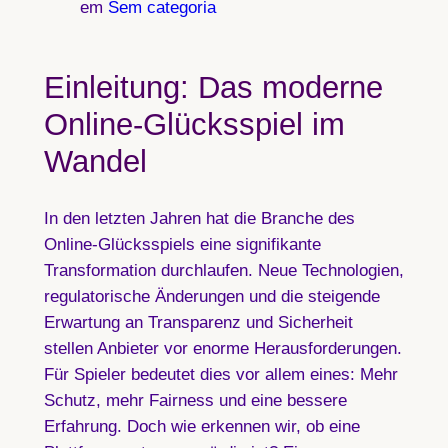
em
Sem categoria
Einleitung: Das moderne
Online-Glücksspiel im
Wandel
In den letzten Jahren hat die Branche des
Online-Glücksspiels eine signifikante
Transformation durchlaufen. Neue Technologien,
regulatorische Änderungen und die steigende
Erwartung an Transparenz und Sicherheit
stellen Anbieter vor enorme Herausforderungen.
Für Spieler bedeutet dies vor allem eines: Mehr
Schutz, mehr Fairness und eine bessere
Erfahrung. Doch wie erkennen wir, ob eine