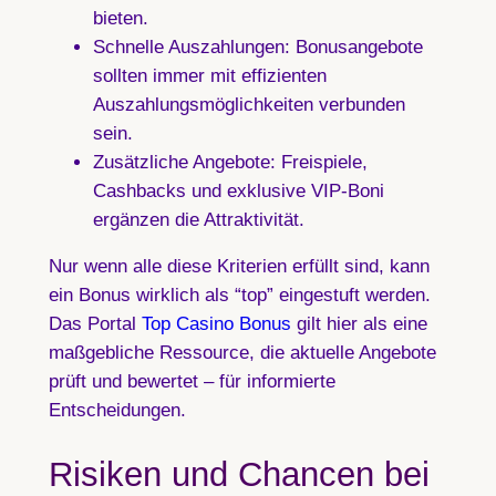
bieten.
Schnelle Auszahlungen
: Bonusangebote
sollten immer mit effizienten
Auszahlungsmöglichkeiten verbunden
sein.
Zusätzliche Angebote
: Freispiele,
Cashbacks und exklusive VIP-Boni
ergänzen die Attraktivität.
Nur wenn alle diese Kriterien erfüllt sind, kann
ein Bonus wirklich als “top” eingestuft werden.
Das Portal
Top Casino Bonus
gilt hier als eine
maßgebliche Ressource, die aktuelle Angebote
prüft und bewertet – für informierte
Entscheidungen.
Risiken und Chancen bei