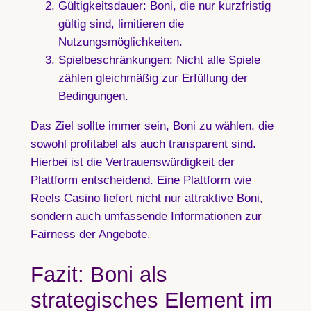
Gültigkeitsdauer
: Boni, die nur kurzfristig
gültig sind, limitieren die
Nutzungsmöglichkeiten.
Spielbeschränkungen
: Nicht alle Spiele
zählen gleichmäßig zur Erfüllung der
Bedingungen.
Das Ziel sollte immer sein, Boni zu wählen, die
sowohl profitabel als auch transparent sind.
Hierbei ist die Vertrauenswürdigkeit der
Plattform entscheidend. Eine Plattform wie
Reels Casino liefert nicht nur attraktive Boni,
sondern auch umfassende Informationen zur
Fairness der Angebote.
Fazit: Boni als
strategisches Element im