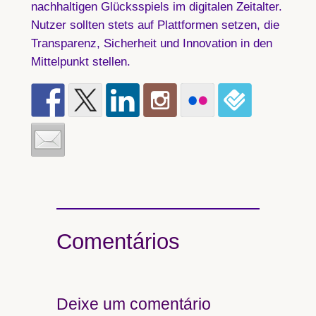
nachhaltigen Glücksspiels im digitalen Zeitalter.
Nutzer sollten stets auf Plattformen setzen, die
Transparenz, Sicherheit und Innovation in den
Mittelpunkt stellen.
Comentários
Deixe um comentário