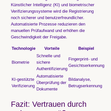
Künstlicher Intelligenz (KI) und biometrischer
Verifizierungssysteme wird die Registrierung
noch sicherer und benutzerfreundlicher.
Automatisierte Prozesse reduzieren den
manuellen Prüfaufwand und erhöhen die
Geschwindigkeit der Freigabe.
Technologie
Vorteile
Beispiel
Schnelle und
Fingerprint- und
Biometrie
sichere
Gesichtserkennung
Authentifizierung
Automatisierte
KI-gestützte
Bildanalyse,
Überprüfung der
Verifizierung
Betrugserkennung
Dokumente
Fazit: Vertrauen durch