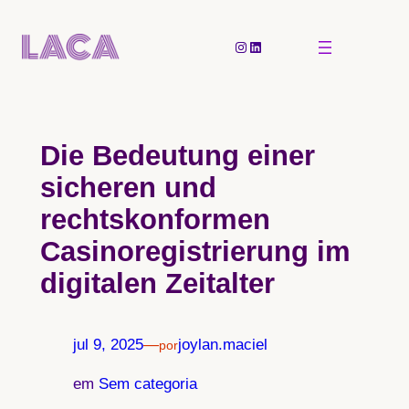
Pular
para
Instagram
LinkedIn
o
conteúdo
Die Bedeutung einer
sicheren und
rechtskonformen
Casinoregistrierung im
digitalen Zeitalter
jul 9, 2025
—
joylan.maciel
por
em
Sem categoria