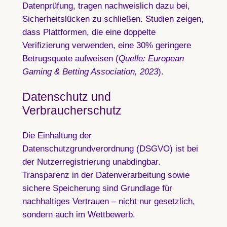
Datenprüfung, tragen nachweislich dazu bei,
Sicherheitslücken zu schließen. Studien zeigen,
dass Plattformen, die eine doppelte
Verifizierung verwenden, eine 30% geringere
Betrugsquote aufweisen (
Quelle: European
Gaming & Betting Association, 2023
).
Datenschutz und
Verbraucherschutz
Die Einhaltung der
Datenschutzgrundverordnung (DSGVO) ist bei
der Nutzerregistrierung unabdingbar.
Transparenz in der Datenverarbeitung sowie
sichere Speicherung sind Grundlage für
nachhaltiges Vertrauen – nicht nur gesetzlich,
sondern auch im Wettbewerb.