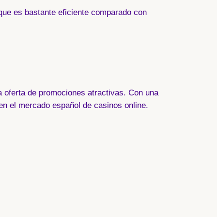
 que es bastante eficiente comparado con
a oferta de promociones atractivas. Con una
en el mercado español de casinos online.