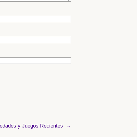
vedades y Juegos Recientes
→