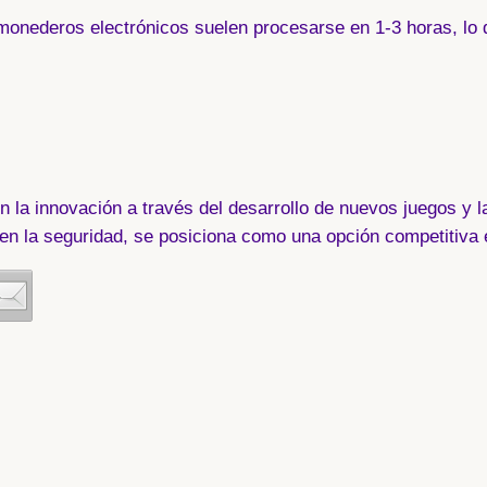
e monederos electrónicos suelen procesarse en
1-3 horas
, lo
 la innovación a través del desarrollo de nuevos juegos y l
en la seguridad, se posiciona como una opción competitiva 