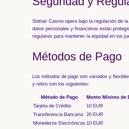
Seguridad y Regul
Slotlair Casino opera bajo la regulación de l
datos personales y financieros están proteg
regulares para mantener la equidad en los ju
Métodos de Pago
Los métodos de pago son variados y flexibles
y retiro son los siguientes:
Método de Pago
Monto Mínimo de 
Tarjeta de Crédito
10 EUR
Transferencia Bancaria
20 EUR
Monederos Electrónicos
10 EUR