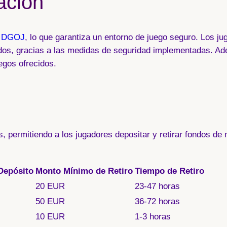
ación
a
DGOJ
, lo que garantiza un entorno de juego seguro. Los 
idos, gracias a las medidas de seguridad implementadas. Ade
egos ofrecidos.
, permitiendo a los jugadores depositar y retirar fondos de
Depósito
Monto Mínimo de Retiro
Tiempo de Retiro
20 EUR
23-47 horas
50 EUR
36-72 horas
10 EUR
1-3 horas