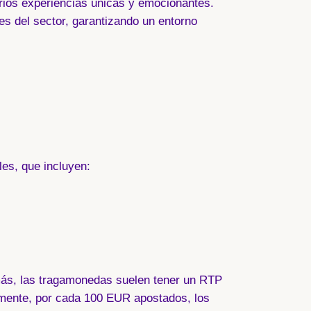
arios experiencias únicas y emocionantes.
es del sector, garantizando un entorno
les, que incluyen:
más, las tragamonedas suelen tener un
RTP
icamente, por cada 100 EUR apostados, los