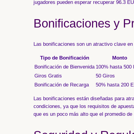
jugadores pueden esperar recuperar 96.3 EUR
Bonificaciones y 
Las bonificaciones son un atractivo clave en 
Tipo de Bonificación
Monto
Bonificación de Bienvenida
100% hasta 500
Giros Gratis
50 Giros
Bonificación de Recarga
50% hasta 200 
Las bonificaciones están diseñadas para atra
condiciones, ya que los requisitos de apuest
que es un poco más alto que el promedio de 3