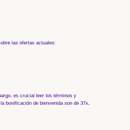
sobre las ofertas actuales:
rgo, es crucial leer los términos y
 la bonificación de bienvenida son de
37x
,