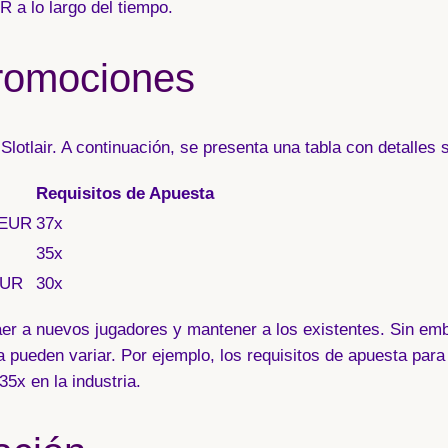
 a lo largo del tiempo.
Promociones
Slotlair. A continuación, se presenta una tabla con detalles 
Requisitos de Apuesta
 EUR
37x
35x
EUR
30x
er a nuevos jugadores y mantener a los existentes. Sin emba
a pueden variar. Por ejemplo, los requisitos de apuesta para
5x en la industria.