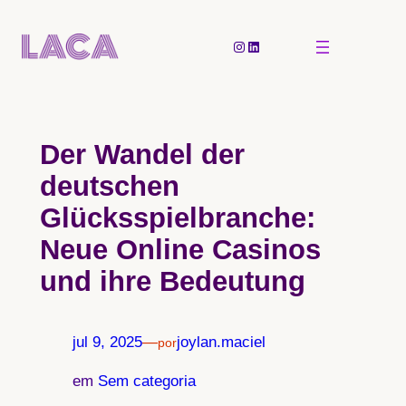
Pular
para
Instagram
LinkedIn
o
conteúdo
Der Wandel der
deutschen
Glücksspielbranche:
Neue Online Casinos
und ihre Bedeutung
jul 9, 2025
—
joylan.maciel
por
em
Sem categoria