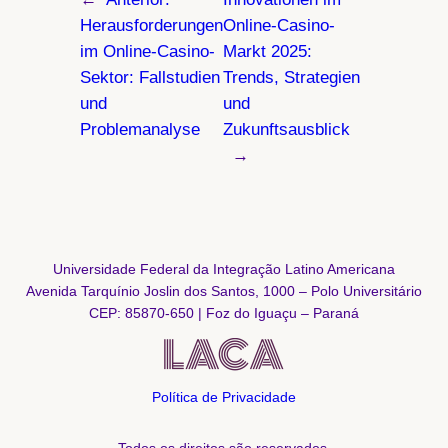
Herausforderungen
Online-Casino-
im Online-Casino-
Markt 2025:
Sektor: Fallstudien
Trends, Strategien
und
und
Problemanalyse
Zukunftsausblick
→
Universidade Federal da Integração Latino Americana
Avenida Tarquínio Joslin dos Santos, 1000 – Polo Universitário
CEP: 85870-650 | Foz do Iguaçu – Paraná
Política de Privacidade