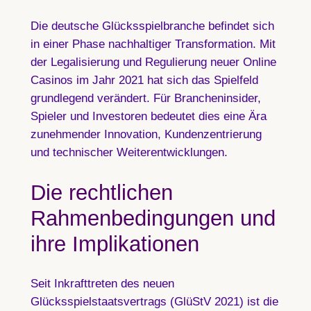
Die deutsche Glücksspielbranche befindet sich
in einer Phase nachhaltiger Transformation. Mit
der Legalisierung und Regulierung neuer Online
Casinos im Jahr 2021 hat sich das Spielfeld
grundlegend verändert. Für Brancheninsider,
Spieler und Investoren bedeutet dies eine Ära
zunehmender Innovation, Kundenzentrierung
und technischer Weiterentwicklungen.
Die rechtlichen
Rahmenbedingungen und
ihre Implikationen
Seit Inkrafttreten des neuen
Glücksspielstaatsvertrags (GlüStV 2021) ist die