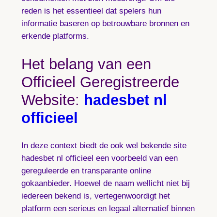
reden is het essentieel dat spelers hun
informatie baseren op betrouwbare bronnen en
erkende platforms.
Het belang van een
Officieel Geregistreerde
Website:
hadesbet nl
officieel
In deze context biedt de ook wel bekende site
hadesbet nl officieel een voorbeeld van een
gereguleerde en transparante online
gokaanbieder. Hoewel de naam wellicht niet bij
iedereen bekend is, vertegenwoordigt het
platform een serieus en legaal alternatief binnen