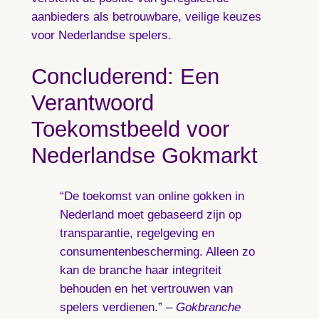
aanbieders als betrouwbare, veilige keuzes
voor Nederlandse spelers.
Concluderend: Een
Verantwoord
Toekomstbeeld voor
Nederlandse Gokmarkt
“De toekomst van online gokken in
Nederland moet gebaseerd zijn op
transparantie, regelgeving en
consumentenbescherming. Alleen zo
kan de branche haar integriteit
behouden en het vertrouwen van
spelers verdienen.” –
Gokbranche