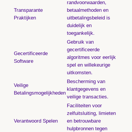
randvoorwaarden,
Transparante
betaalmethoden en
Praktijken
uitbetalingsbeleid is
duidelijk en
toegankelijk.
Gebruik van
gecertificeerde
Gecertificeerde
algoritmes voor eerlijk
Software
spel en willekeurige
uitkomsten.
Bescherming van
Veilige
klantgegevens en
Betalingsmogelijkheden
veilige transacties.
Faciliteiten voor
zelfuitsluiting, limieten
Verantwoord Spelen
en betrouwbare
hulpbronnen tegen