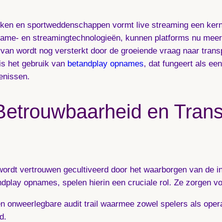
okken en sportweddenschappen vormt live streaming een ker
ame- en streamingtechnologieën, kunnen platforms nu meer 
van wordt nog versterkt door de groeiende vraag naar transp
 is het gebruik van
betandplay opnames
, dat fungeert als e
enissen.
etrouwbaarheid en Trans
ordt vertrouwen gecultiveerd door het waarborgen van de in
play opnames, spelen hierin een cruciale rol. Ze zorgen vo
onweerlegbare audit trail waarmee zowel spelers als operat
d.