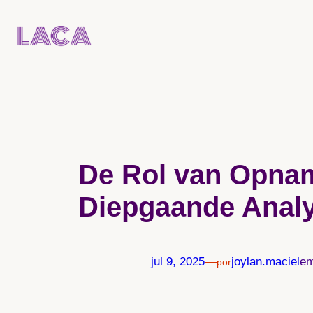
Pular
para
o
conteúdo
De Rol van Opnam
Diepgaande Anal
jul 9, 2025
—
joylan.maciel
e
por