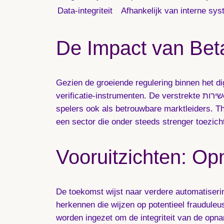
Data-integriteit
Afhankelijk van interne sy
De Impact van Bet
Gezien de groeiende regulering binnen het di
verificatie-instrumenten. De verstrekte שירותen via platforms zoals betandplay opnames bieden niet alleen compliance, maar positioneren deze
spelers ook als betrouwbare marktleiders. Th
een sector die onder steeds strenger toezicht
Vooruitzichten: Op
De toekomst wijst naar verdere automatiserin
herkennen die wijzen op potentieel fraudule
worden ingezet om de integriteit van de opna