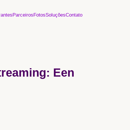
rantes
Parceiros
Fotos
Soluções
Contato
treaming: Een