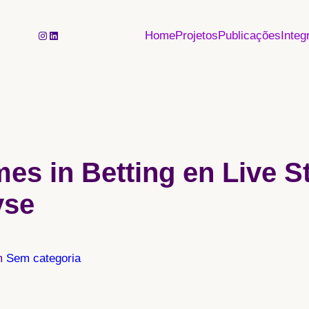
Instagram
LinkedIn
Home
Projetos
Publicações
Integ
es in Betting en Live S
yse
m
Sem categoria