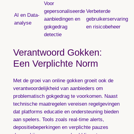
Voor
gepersonaliseerde
Verbeterde
AI en Data-
aanbiedingen en
gebruikerservaring
analyse
gokgedrag
en risicobeheer
detectie
Verantwoord Gokken:
Een Verplichte Norm
Met de groei van online gokken groeit ook de
verantwoordelijkheid van aanbieders om
problematisch gokgedrag te voorkomen. Naast
technische maatregelen vereisen regelgevingen
dat platforms educatie en ondersteuning bieden
aan spelers. Tools zoals real-time alerts,
depositiebeperkingen en verplichte pauzes