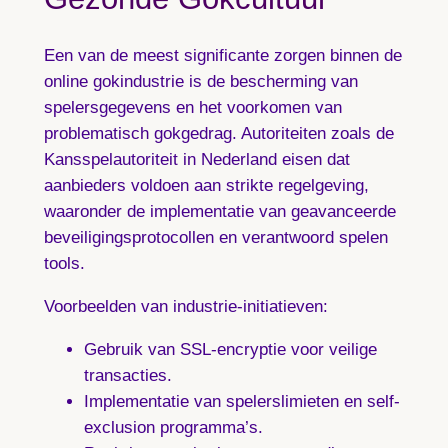
Een van de meest significante zorgen binnen de
online gokindustrie is de bescherming van
spelersgegevens en het voorkomen van
problematisch gokgedrag. Autoriteiten zoals de
Kansspelautoriteit in Nederland eisen dat
aanbieders voldoen aan strikte regelgeving,
waaronder de implementatie van geavanceerde
beveiligingsprotocollen en verantwoord spelen
tools.
Voorbeelden van industrie-initiatieven:
Gebruik van SSL-encryptie voor veilige
transacties.
Implementatie van spelerslimieten en self-
exclusion programma’s.