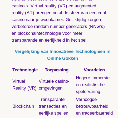
casino’s. Virtual reality (VR) en augmented
reality (AR) brengen nu al de sfeer van een echt
casino naar je woonkamer. Gelijktijdig zorgen
verbeterde random number generators (RNG’s)
en blockchaintechnologie voor meer
transparantie en eerlijkheid in het spel.
Vergelijking van Innovatieve Technologieën in
Online Gokken
Technologie
Toepassing
Voordelen
Hogere immersie
Virtual
Virtuele casino-
en realistische
Reality (VR)
omgevingen
spelervaring
Transparante
Verhoogde
Blockchain
transacties en
betrouwbaarheid
eerlijke spellen
en traceerbaarheid