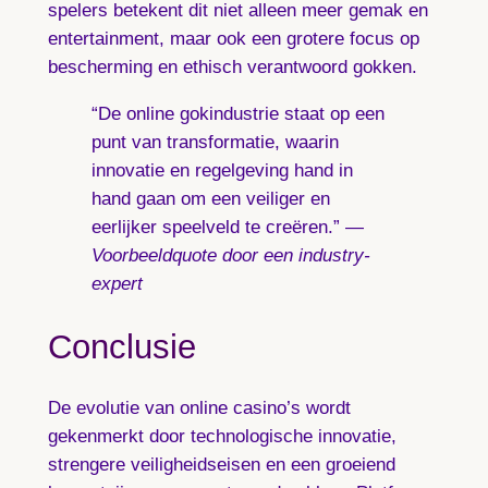
spelers betekent dit niet alleen meer gemak en
entertainment, maar ook een grotere focus op
bescherming en ethisch verantwoord gokken.
“De online gokindustrie staat op een
punt van transformatie, waarin
innovatie en regelgeving hand in
hand gaan om een veiliger en
eerlijker speelveld te creëren.” —
Voorbeeldquote door een industry-
expert
Conclusie
De evolutie van online casino’s wordt
gekenmerkt door technologische innovatie,
strengere veiligheidseisen en een groeiend