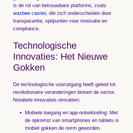
is de rol van betrouwbare platforms, zoals
wazbee casnio
, die zich onderscheiden door
transparantie, spilpunten voor innovatie en
compliance.
Technologische
Innovaties: Het Nieuwe
Gokken
De technologische vooruitgang heeft geleid tot
revolutionaire veranderingen binnen de sector.
Notabele innovaties omvatten:
Mobiele toegang en app-ontwikkeling:
Met
de opkomst van smartphones en tablets is
mobiel gokken de norm geworden.