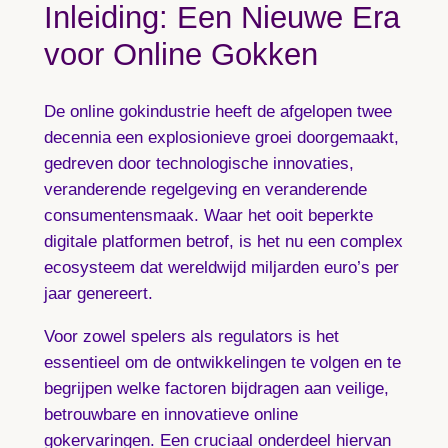
Inleiding: Een Nieuwe Era
voor Online Gokken
De online gokindustrie heeft de afgelopen twee
decennia een explosionieve groei doorgemaakt,
gedreven door technologische innovaties,
veranderende regelgeving en veranderende
consumentensmaak. Waar het ooit beperkte
digitale platformen betrof, is het nu een complex
ecosysteem dat wereldwijd miljarden euro’s per
jaar genereert.
Voor zowel spelers als regulators is het
essentieel om de ontwikkelingen te volgen en te
begrijpen welke factoren bijdragen aan veilige,
betrouwbare en innovatieve online
gokervaringen. Een cruciaal onderdeel hiervan