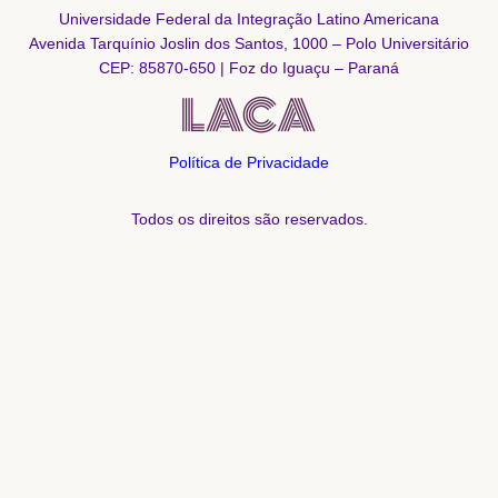
Universidade Federal da Integração Latino Americana
Avenida Tarquínio Joslin dos Santos, 1000 – Polo Universitário
CEP: 85870-650 | Foz do Iguaçu – Paraná
Política de Privacidade
Todos os direitos são reservados.