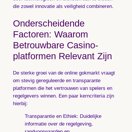
die zowel innovatie als veiligheid combineren.
Onderscheidende
Factoren: Waarom
Betrouwbare Casino-
platformen Relevant Zijn
De sterke groei van de online gokmarkt vraagt
om stevig gereguleerde en transparante
platformen die het vertrouwen van spelers en
regelgevers winnen. Een paar kerncriteria zijn
hierbij:
Transparantie en Ethiek:
Duidelijke
informatie over de regelgeving,
randvoorwaarden en