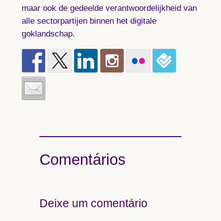
maar ook de gedeelde verantwoordelijkheid van
alle sectorpartijen binnen het digitale
goklandschap.
Comentários
Deixe um comentário