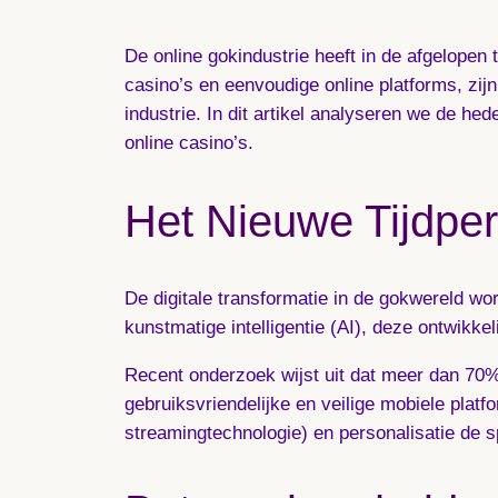
De online gokindustrie heeft in de afgelopen
casino’s en eenvoudige online platforms, zi
industrie. In dit artikel analyseren we de he
online casino’s.
Het Nieuwe Tijdper
De digitale transformatie in de gokwereld wo
kunstmatige intelligentie (AI), deze ontwikk
Recent onderzoek wijst uit dat meer dan 70%
gebruiksvriendelijke en veilige mobiele plat
streamingtechnologie) en personalisatie de s