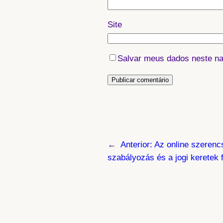
Site
Salvar meus dados neste na
←
Anterior:
Az online szerenc
szabályozás és a jogi keretek 