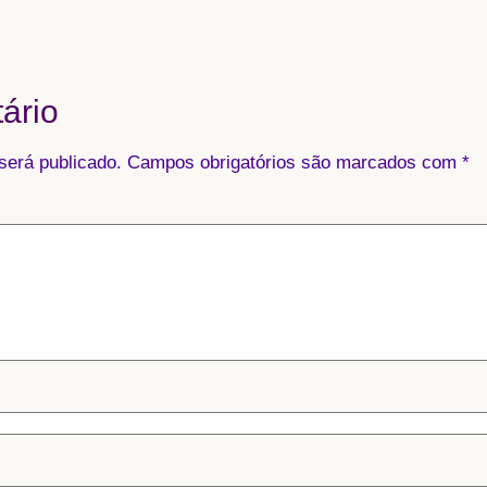
ário
será publicado.
Campos obrigatórios são marcados com
*