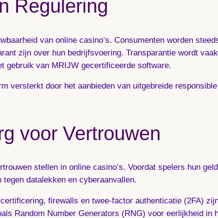
n Regulering
trouwbaarheid van online casino’s. Consumenten worden steed
arant zijn over hun bedrijfsvoering. Transparantie wordt vaa
et gebruik van MRIJW gecertificeerde software.
orm versterkt door het aanbieden van uitgebreide responsible
rg voor Vertrouwen
rtrouwen stellen in online casino’s. Voordat spelers hun ge
 tegen datalekken en cyberaanvallen.
rtificering, firewalls en twee-factor authenticatie (2FA) zij
als Random Number Generators (RNG) voor eerlijkheid in h