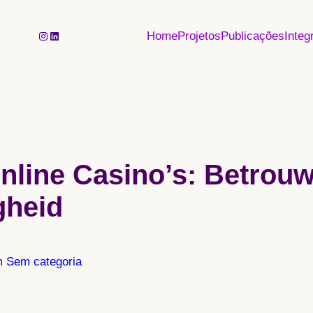
Instagram
LinkedIn
Home
Projetos
Publicações
Integ
nline Casino’s: Betrou
gheid
m
Sem categoria