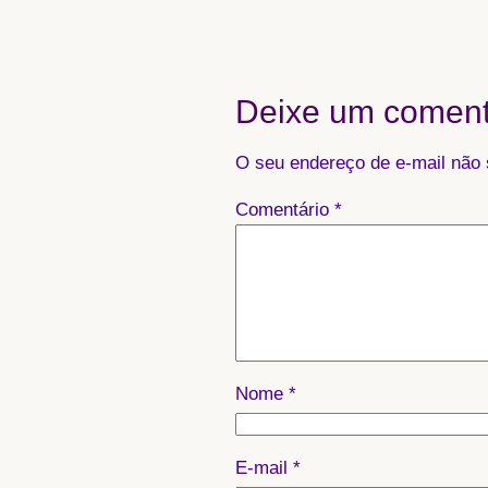
Deixe um coment
O seu endereço de e-mail não 
Comentário
*
Nome
*
E-mail
*