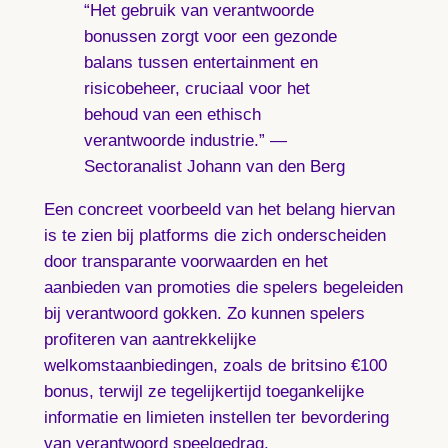
“Het gebruik van verantwoorde
bonussen zorgt voor een gezonde
balans tussen entertainment en
risicobeheer, cruciaal voor het
behoud van een ethisch
verantwoorde industrie.” —
Sectoranalist Johann van den Berg
Een concreet voorbeeld van het belang hiervan
is te zien bij platforms die zich onderscheiden
door transparante voorwaarden en het
aanbieden van promoties die spelers begeleiden
bij verantwoord gokken. Zo kunnen spelers
profiteren van aantrekkelijke
welkomstaanbiedingen, zoals de britsino €100
bonus, terwijl ze tegelijkertijd toegankelijke
informatie en limieten instellen ter bevordering
van verantwoord speelgedrag.