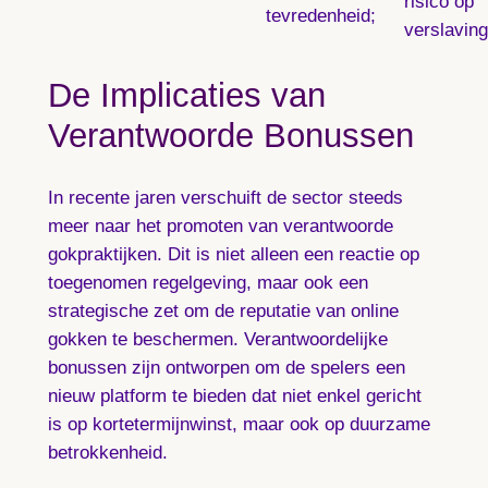
risico op
tevredenheid;
verslavin
De Implicaties van
Verantwoorde Bonussen
In recente jaren verschuift de sector steeds
meer naar het promoten van verantwoorde
gokpraktijken. Dit is niet alleen een reactie op
toegenomen regelgeving, maar ook een
strategische zet om de reputatie van online
gokken te beschermen. Verantwoordelijke
bonussen zijn ontworpen om de spelers een
nieuw platform te bieden dat niet enkel gericht
is op kortetermijnwinst, maar ook op duurzame
betrokkenheid.