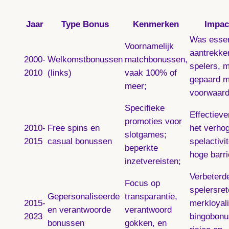
Jaar
Type Bonus
Kenmerken
Impac
Was essen
Voornamelijk
aantrekke
2000-
Welkomstbonussen
matchbonussen,
spelers, 
2010
(links)
vaak 100% of
gepaard m
meer;
voorwaard
Specifieke
Effectieve
promoties voor
2010-
Free spins en
het verho
slotgames;
2015
casual bonussen
spelactivi
beperkte
hoge barri
inzetvereisten;
Verbeterd
Focus op
spelersret
Gepersonaliseerde
transparantie,
2015-
merkloyali
en verantwoorde
verantwoord
2023
bingobonu
bonussen
gokken, en