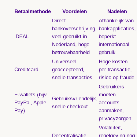
Betaalmethode
Voordelen
Nadelen
Direct
Afhankelijk van
bankoverschrijving,
bankapplicaties,
iDEAL
veel gebruikt in
beperkt
Nederland, hoge
internationaal
betrouwbaarheid
gebruik
Universeel
Hoge kosten
Creditcard
geaccepteerd,
per transactie,
snelle transacties
risico op fraude
Gebruikers
E-wallets (bijv.
moeten
Gebruiksvriendelijk,
PayPal, Apple
accounts
snelle checkout
Pay)
aanmaken,
privacyzorgen
Volatiliteit,
Decentralisatie,
regelgeving nog