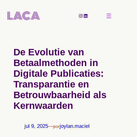
Pular
para
Instagram
LinkedIn
o
conteúdo
De Evolutie van
Betaalmethoden in
Digitale Publicaties:
Transparantie en
Betrouwbaarheid als
Kernwaarden
jul 9, 2025
—
joylan.maciel
por